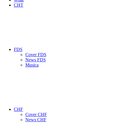
CHT
FDS
Cover FDS
News FDS
Musica
CHF
Cover CHF
News CHF