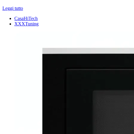
Leggi tutto
CasaHiTech
XXXTuning