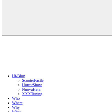
Hi-Blog
ScooterFacile
HorrorShow
NuovaHera
XXXTuning
Who
Where
Why
What