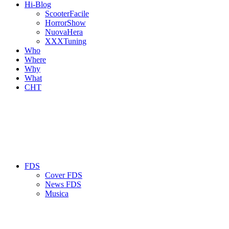
Hi-Blog
ScooterFacile
HorrorShow
NuovaHera
XXXTuning
Who
Where
Why
What
CHT
FDS
Cover FDS
News FDS
Musica