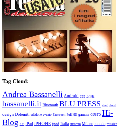
Tag Cloud:
Andrea Bassanelli
Android
app
Apple
bassanelli.it
BLU PRESS
Bluetooth
chef
cloud
Hi-
design
Dolomiti
gamma
edizione
evento
Facebook
Full HD
GUSTO
Blog
iPHONE
Italia
iPad
Milano
mondo
musica
ipod
mercato
iOS