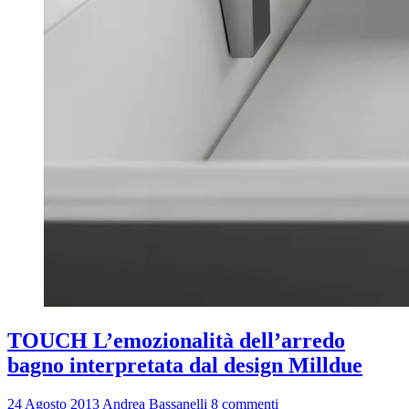
TOUCH L’emozionalità dell’arredo
bagno interpretata dal design Milldue
24 Agosto 2013
Andrea Bassanelli
8 commenti