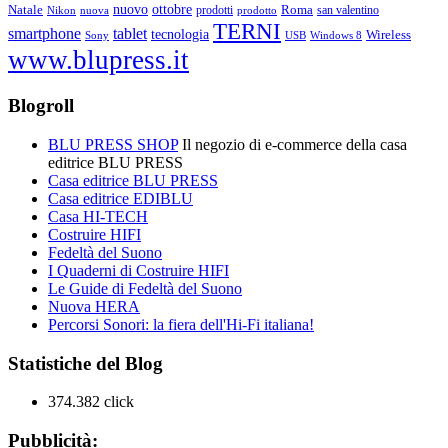
ottobre
Natale
nuovo
Roma
Nikon
nuova
prodotti
prodotto
san valentino
TERNI
smartphone
tablet
tecnologia
Wireless
USB
Windows 8
Sony
www.blupress.it
Blogroll
BLU PRESS SHOP
Il negozio di e-commerce della casa
editrice BLU PRESS
Casa editrice BLU PRESS
Casa editrice EDIBLU
Casa HI-TECH
Costruire HIFI
Fedeltà del Suono
I Quaderni di Costruire HIFI
Le Guide di Fedeltà del Suono
Nuova HERA
Percorsi Sonori: la fiera dell'Hi-Fi italiana!
Statistiche del Blog
374.382 click
Pubblicità: