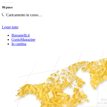
Mi piace:
Caricamento in corso…
Leggi tutto
Bassanelli.it
GustoMagazine
In cantina