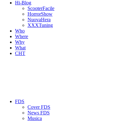
Hi-Blog
ScooterFacile
HorrorShow
NuovaHera
XXXTuning
Who
Where
Why
What
CHT
FDS
Cover FDS
News FDS
Musica