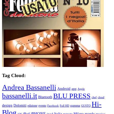
Tag Cloud:
Andrea Bassanelli
Android
app
Apple
bassanelli.it
BLU PRESS
Bluetooth
chef
cloud
Hi-
design
Dolomiti
gamma
edizione
evento
Facebook
Full HD
GUSTO
Blog
iPHONE
Italia
iPad
Milano
mondo
musica
ipod
mercato
iOS