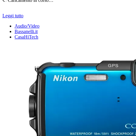
Caricamento in corso…
Leggi tutto
Audio/Video
Bassanelli.it
CasaHiTech