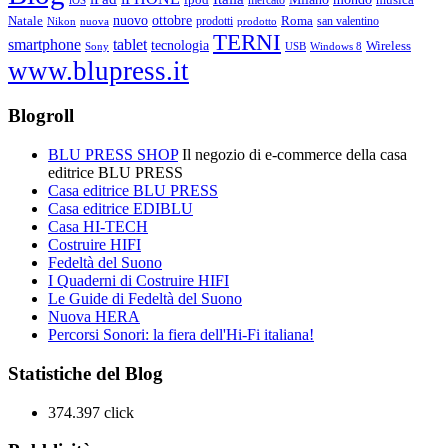
ottobre
Natale
nuovo
Roma
Nikon
nuova
prodotti
prodotto
san valentino
TERNI
smartphone
tablet
tecnologia
Wireless
USB
Windows 8
Sony
www.blupress.it
Blogroll
BLU PRESS SHOP
Il negozio di e-commerce della casa
editrice BLU PRESS
Casa editrice BLU PRESS
Casa editrice EDIBLU
Casa HI-TECH
Costruire HIFI
Fedeltà del Suono
I Quaderni di Costruire HIFI
Le Guide di Fedeltà del Suono
Nuova HERA
Percorsi Sonori: la fiera dell'Hi-Fi italiana!
Statistiche del Blog
374.397 click