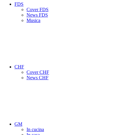
FDS
Cover FDS
News FDS
Musica
CHF
Cover CHF
News CHF
GM
In cucina
In casa