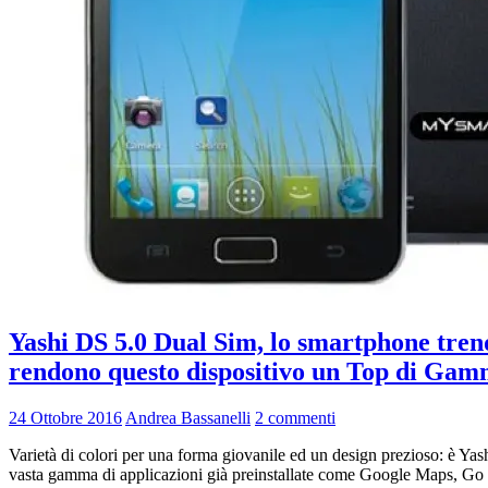
Yashi DS 5.0 Dual Sim, lo smartphone trend
rendono questo dispositivo un Top di Ga
24 Ottobre 2016
Andrea Bassanelli
2 commenti
Varietà di colori per una forma giovanile ed un design prezioso: è Yas
vasta gamma di applicazioni già preinstallate come Google Maps, Go boo