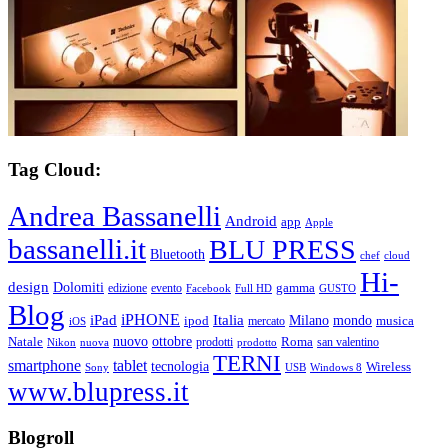
Tag Cloud:
Andrea Bassanelli
Android
app
Apple
bassanelli.it
BLU PRESS
Bluetooth
chef
cloud
Hi-
design
Dolomiti
gamma
edizione
evento
Facebook
Full HD
GUSTO
Blog
iPHONE
Italia
iPad
Milano
mondo
musica
ipod
mercato
iOS
ottobre
Natale
nuovo
Roma
Nikon
nuova
prodotti
prodotto
san valentino
TERNI
smartphone
tablet
tecnologia
Wireless
USB
Windows 8
Sony
www.blupress.it
Blogroll