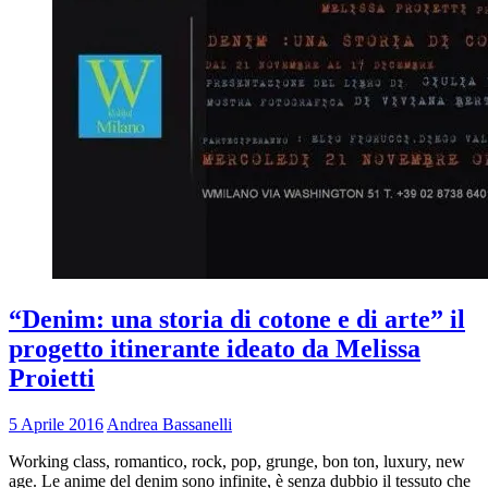
“Denim: una storia di cotone e di arte” il
progetto itinerante ideato da Melissa
Proietti
5 Aprile 2016
Andrea Bassanelli
Working class, romantico, rock, pop, grunge, bon ton, luxury, new
age. Le anime del denim sono infinite, è senza dubbio il tessuto che