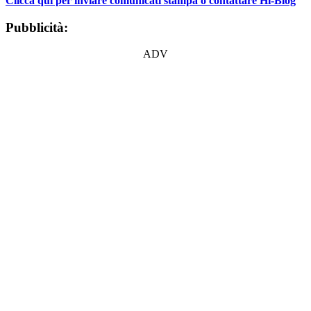
Clicca qui per inviare comunicati stampa o contattare Hi-Blog
Pubblicità:
ADV