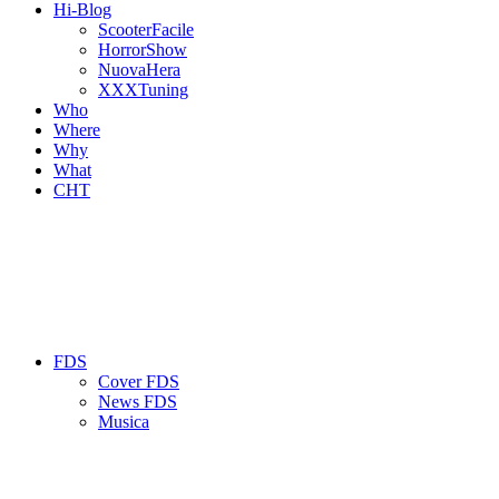
Hi-Blog
ScooterFacile
HorrorShow
NuovaHera
XXXTuning
Who
Where
Why
What
CHT
FDS
Cover FDS
News FDS
Musica