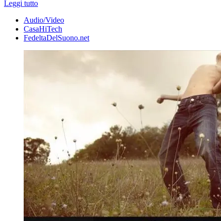
Leggi tutto
Audio/Video
CasaHiTech
FedeltaDelSuono.net