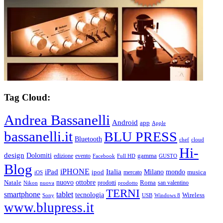
Tag Cloud:
Andrea Bassanelli
Android
app
Apple
bassanelli.it
BLU PRESS
Bluetooth
chef
cloud
Hi-
design
Dolomiti
gamma
edizione
evento
Facebook
Full HD
GUSTO
Blog
iPHONE
Italia
iPad
Milano
mondo
musica
ipod
mercato
iOS
ottobre
Natale
nuovo
Roma
Nikon
nuova
prodotti
prodotto
san valentino
TERNI
smartphone
tablet
tecnologia
Wireless
USB
Windows 8
Sony
www.blupress.it