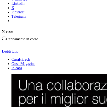
LinkedIn
X
Pinterest
Telegram
Mi piace:
Caricamento in corso…
Leggi tutto
CasaHiTech
GustoMagazine
In casa