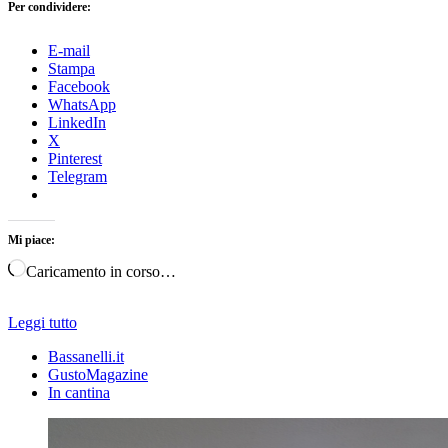
Per condividere:
E-mail
Stampa
Facebook
WhatsApp
LinkedIn
X
Pinterest
Telegram
Mi piace:
Caricamento in corso…
Leggi tutto
Bassanelli.it
GustoMagazine
In cantina