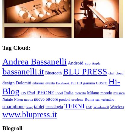
Tag Cloud:
Andrea Bassanelli
Android
app
Apple
bassanelli.it
BLU PRESS
Bluetooth
chef
cloud
Hi-
design
Dolomiti
gamma
edizione
evento
Facebook
Full HD
GUSTO
Blog
iPHONE
Italia
iPad
Milano
mondo
musica
ipod
mercato
iOS
ottobre
Natale
nuovo
Roma
Nikon
nuova
prodotti
prodotto
san valentino
TERNI
smartphone
tablet
tecnologia
Wireless
USB
Windows 8
Sony
www.blupress.it
Blogroll