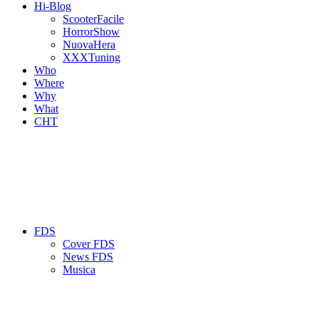
Hi-Blog
ScooterFacile
HorrorShow
NuovaHera
XXXTuning
Who
Where
Why
What
CHT
FDS
Cover FDS
News FDS
Musica