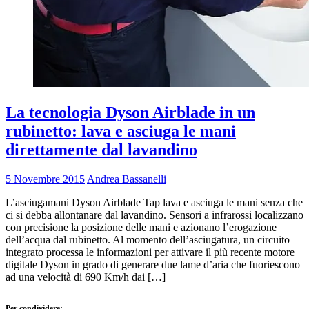
La tecnologia Dyson Airblade in un
rubinetto: lava e asciuga le mani
direttamente dal lavandino
5 Novembre 2015
Andrea Bassanelli
L’asciugamani Dyson Airblade Tap lava e asciuga le mani senza che
ci si debba allontanare dal lavandino. Sensori a infrarossi localizzano
con precisione la posizione delle mani e azionano l’erogazione
dell’acqua dal rubinetto. Al momento dell’asciugatura, un circuito
integrato processa le informazioni per attivare il più recente motore
digitale Dyson in grado di generare due lame d’aria che fuoriescono
ad una velocità di 690 Km/h dai […]
Per condividere: