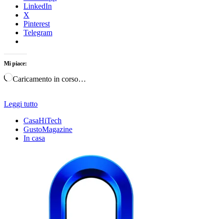
LinkedIn
X
Pinterest
Telegram
Mi piace:
Caricamento in corso…
Leggi tutto
CasaHiTech
GustoMagazine
In casa