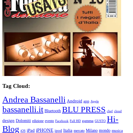
Tag Cloud:
Andrea Bassanelli
Android
app
Apple
bassanelli.it
BLU PRESS
Bluetooth
chef
cloud
Hi-
design
Dolomiti
gamma
edizione
evento
Facebook
Full HD
GUSTO
Blog
iPHONE
Italia
iPad
Milano
mondo
musica
ipod
mercato
iOS