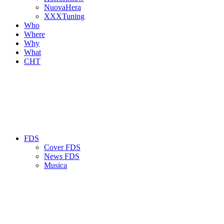
NuovaHera
XXXTuning
Who
Where
Why
What
CHT
FDS
Cover FDS
News FDS
Musica