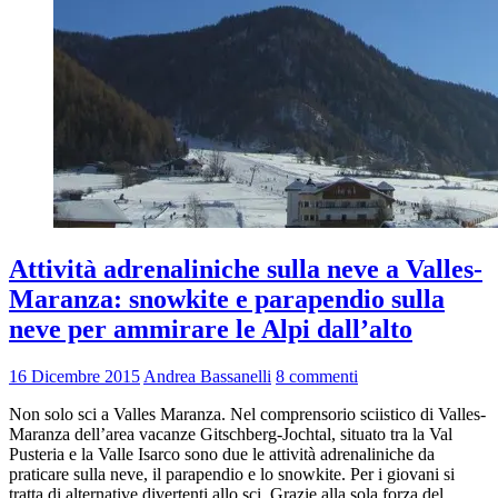
Attività adrenaliniche sulla neve a Valles-
Maranza: snowkite e parapendio sulla
neve per ammirare le Alpi dall’alto
16 Dicembre 2015
Andrea Bassanelli
8 commenti
Non solo sci a Valles Maranza. Nel comprensorio sciistico di Valles-
Maranza dell’area vacanze Gitschberg-Jochtal, situato tra la Val
Pusteria e la Valle Isarco sono due le attività adrenaliniche da
praticare sulla neve, il parapendio e lo snowkite. Per i giovani si
tratta di alternative divertenti allo sci. Grazie alla sola forza del