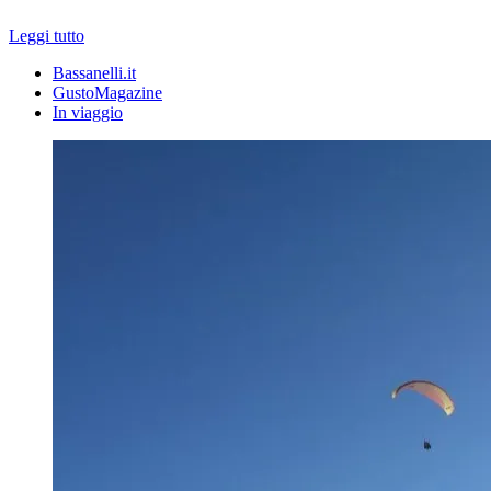
Leggi tutto
Bassanelli.it
GustoMagazine
In viaggio