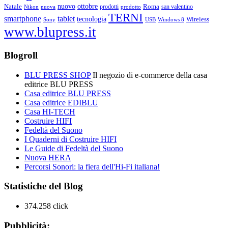
ottobre
Natale
nuovo
Roma
Nikon
nuova
prodotti
prodotto
san valentino
TERNI
smartphone
tablet
tecnologia
Wireless
USB
Windows 8
Sony
www.blupress.it
Blogroll
BLU PRESS SHOP
Il negozio di e-commerce della casa
editrice BLU PRESS
Casa editrice BLU PRESS
Casa editrice EDIBLU
Casa HI-TECH
Costruire HIFI
Fedeltà del Suono
I Quaderni di Costruire HIFI
Le Guide di Fedeltà del Suono
Nuova HERA
Percorsi Sonori: la fiera dell'Hi-Fi italiana!
Statistiche del Blog
374.258 click
Pubblicità: