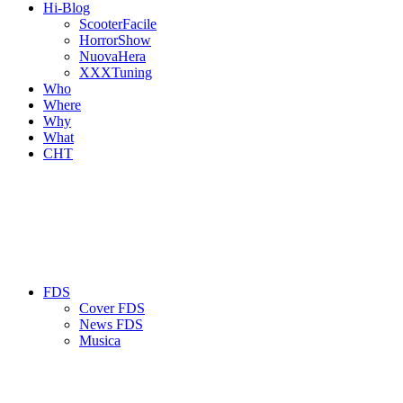
Hi-Blog
ScooterFacile
HorrorShow
NuovaHera
XXXTuning
Who
Where
Why
What
CHT
FDS
Cover FDS
News FDS
Musica