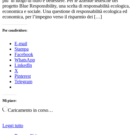
più in luogo di ritiro e benessere. Per le aziende tedesche del
progetto Blue Responsibility, una scelta di responsabilità ecologica,
economica e sociale. Una questione di responsabilità ecologica ed
economica, per l’impegno verso il risparmio dei […]
Per condividere:
E-mail
Stampa
Facebook
WhatsApp
LinkedIn
X
Pinterest
Telegram
Mi piace:
Caricamento in corso…
Leggi tutto