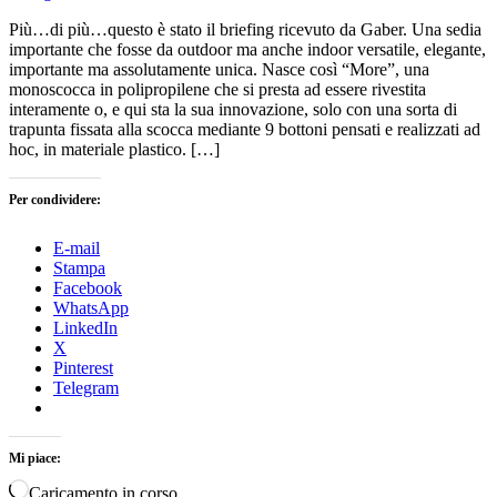
Più…di più…questo è stato il briefing ricevuto da Gaber. Una sedia
importante che fosse da outdoor ma anche indoor versatile, elegante,
importante ma assolutamente unica. Nasce così “More”, una
monoscocca in polipropilene che si presta ad essere rivestita
interamente o, e qui sta la sua innovazione, solo con una sorta di
trapunta fissata alla scocca mediante 9 bottoni pensati e realizzati ad
hoc, in materiale plastico. […]
Per condividere:
E-mail
Stampa
Facebook
WhatsApp
LinkedIn
X
Pinterest
Telegram
Mi piace:
Caricamento in corso…