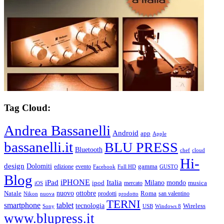
Tag Cloud:
Andrea Bassanelli
Android
app
Apple
bassanelli.it
BLU PRESS
Bluetooth
chef
cloud
Hi-
design
Dolomiti
gamma
edizione
evento
Facebook
Full HD
GUSTO
Blog
iPHONE
Italia
iPad
Milano
mondo
musica
ipod
mercato
iOS
ottobre
Natale
nuovo
Roma
Nikon
nuova
prodotti
prodotto
san valentino
TERNI
smartphone
tablet
tecnologia
Wireless
USB
Windows 8
Sony
www.blupress.it