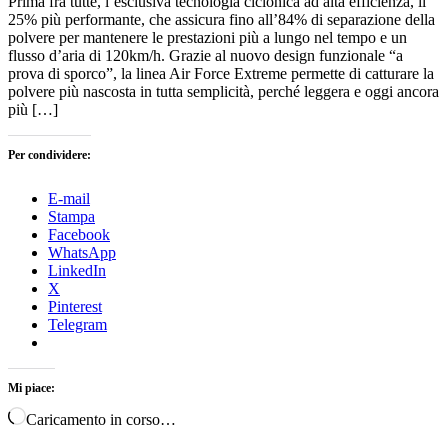
Prima fra tutte, l’esclusiva tecnologia ciclonica ad alta efficienza, il
25% più performante, che assicura fino all’84% di separazione della
polvere per mantenere le prestazioni più a lungo nel tempo e un
flusso d’aria di 120km/h. Grazie al nuovo design funzionale “a
prova di sporco”, la linea Air Force Extreme permette di catturare la
polvere più nascosta in tutta semplicità, perché leggera e oggi ancora
più […]
Per condividere:
E-mail
Stampa
Facebook
WhatsApp
LinkedIn
X
Pinterest
Telegram
Mi piace:
Caricamento in corso…