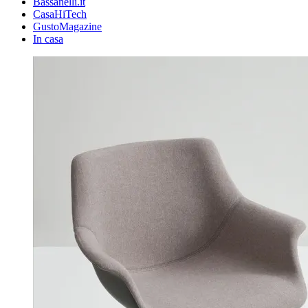
Bassanelli.it
CasaHiTech
GustoMagazine
In casa