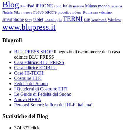
Blog
iPHONE
Italia
iPad
Milano
mondo
musica
ipod
mercato
iOS
ottobre
Natale
nuovo
Roma
Nikon
nuova
prodotti
prodotto
san valentino
TERNI
smartphone
tablet
tecnologia
Wireless
USB
Windows 8
Sony
www.blupress.it
Blogroll
BLU PRESS SHOP
Il negozio di e-commerce della casa
editrice BLU PRESS
Casa editrice BLU PRESS
Casa editrice EDIBLU
Casa HI-TECH
Costruire HIFI
Fedeltà del Suono
I Quaderni di Costruire HIFI
Le Guide di Fedeltà del Suono
Nuova HERA
Percorsi Sonori: la fiera dell'Hi-Fi italiana!
Statistiche del Blog
374.377 click