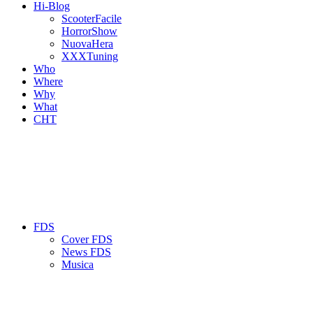
Hi-Blog
ScooterFacile
HorrorShow
NuovaHera
XXXTuning
Who
Where
Why
What
CHT
FDS
Cover FDS
News FDS
Musica