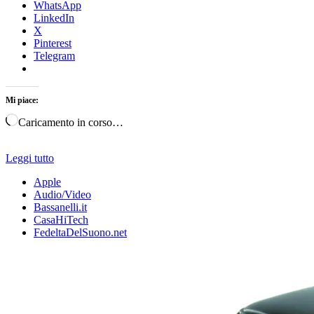
WhatsApp
LinkedIn
X
Pinterest
Telegram
Mi piace:
Caricamento in corso…
Leggi tutto
Apple
Audio/Video
Bassanelli.it
CasaHiTech
FedeltaDelSuono.net