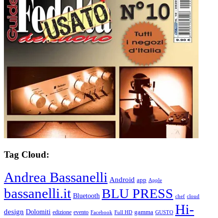
Tag Cloud:
Andrea Bassanelli
Android
app
Apple
bassanelli.it
BLU PRESS
Bluetooth
chef
cloud
Hi-
design
Dolomiti
gamma
edizione
evento
Facebook
Full HD
GUSTO