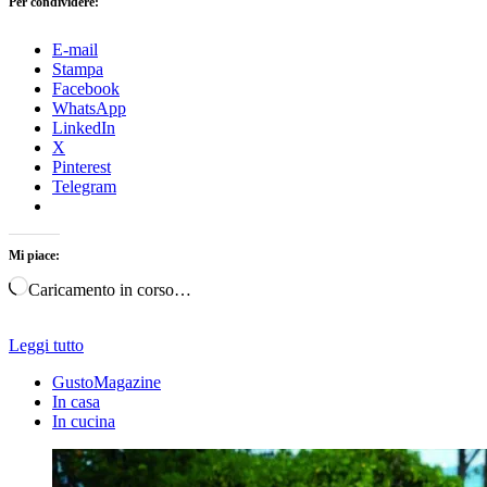
Per condividere:
E-mail
Stampa
Facebook
WhatsApp
LinkedIn
X
Pinterest
Telegram
Mi piace:
Caricamento in corso…
Leggi tutto
GustoMagazine
In casa
In cucina