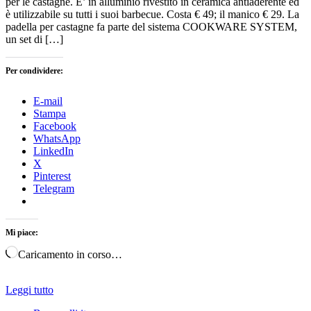
per le castagne. E’ in alluminio rivestito in ceramica antiaderente ed
è utilizzabile su tutti i suoi barbecue. Costa € 49; il manico € 29. La
padella per castagne fa parte del sistema COOKWARE SYSTEM,
un set di […]
Per condividere:
E-mail
Stampa
Facebook
WhatsApp
LinkedIn
X
Pinterest
Telegram
Mi piace:
Caricamento in corso…
Leggi tutto