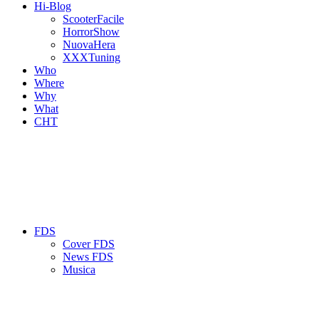
Hi-Blog
ScooterFacile
HorrorShow
NuovaHera
XXXTuning
Who
Where
Why
What
CHT
FDS
Cover FDS
News FDS
Musica