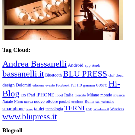
Tag Cloud:
Andrea Bassanelli
Android
app
Apple
bassanelli.it
BLU PRESS
Bluetooth
chef
cloud
Hi-
design
Dolomiti
gamma
edizione
evento
Facebook
Full HD
GUSTO
Blog
iPHONE
Italia
iPad
Milano
mondo
musica
ipod
mercato
iOS
ottobre
Natale
nuovo
Roma
Nikon
nuova
prodotti
prodotto
san valentino
TERNI
smartphone
tablet
tecnologia
Wireless
USB
Windows 8
Sony
www.blupress.it
Blogroll