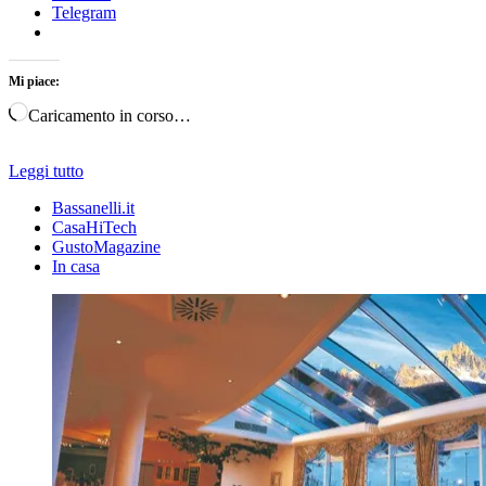
Telegram
Mi piace:
Caricamento in corso…
Leggi tutto
Bassanelli.it
CasaHiTech
GustoMagazine
In casa