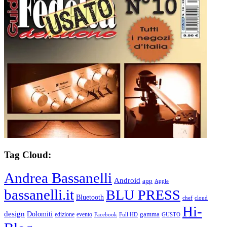
Tag Cloud:
Andrea Bassanelli
Android
app
Apple
bassanelli.it
BLU PRESS
Bluetooth
chef
cloud
Hi-
design
Dolomiti
gamma
edizione
evento
Facebook
Full HD
GUSTO