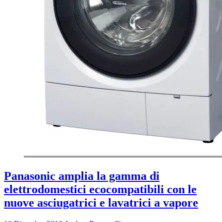
Panasonic amplia la gamma di
elettrodomestici ecocompatibili con le
nuove asciugatrici e lavatrici a vapore