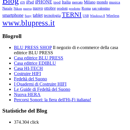
Blog
iPHONE
Italia
iPad
Milano
mondo
musica
ipod
mercato
iOS
ottobre
Natale
nuovo
Roma
Nikon
nuova
prodotti
prodotto
san valentino
TERNI
smartphone
tablet
tecnologia
Wireless
USB
Windows 8
Sony
www.blupress.it
Blogroll
BLU PRESS SHOP
Il negozio di e-commerce della casa
editrice BLU PRESS
Casa editrice BLU PRESS
Casa editrice EDIBLU
Casa HI-TECH
Costruire HIFI
Fedeltà del Suono
I Quaderni di Costruire HIFI
Le Guide di Fedeltà del Suono
Nuova HERA
Percorsi Sonori: la fiera dell'Hi-Fi italiana!
Statistiche del Blog
374.304 click