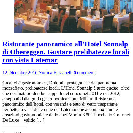
Ristorante panoramico all’Hotel Sonnalp
di Obereggen. Gustare prelibatezze locali
con vista Latemar
12 Dicembre 2016
Andrea Bassanelli
6 commenti
Creatività gastronomica, Dolomiti protagoniste del panorama
mozzafiato, prelibatezze locali. L’Hotel Sonnalp è tutto questo, oltre
che destinatario dei due cappelli del cuoco nel 2011 e nel 2012,
assegnati dalla guida gastronomica Gault Millau. Il ristorante
panoramico dell’hotel, con veranda e tetto di vetro trasparente,
permette la vista delle cime del Latemar che accompagnano le
creazioni gastronomiche dello chef Martin Köhl. Pacchetto Gourmet
De Luxe – valido […]