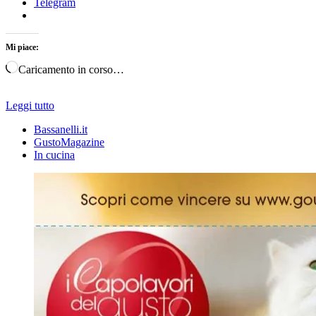
Telegram
Mi piace:
Caricamento in corso…
Leggi tutto
Bassanelli.it
GustoMagazine
In cucina