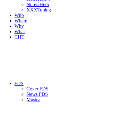
NuovaHera
XXXTuning
Who
Where
Why
What
CHT
FDS
Cover FDS
News FDS
Musica