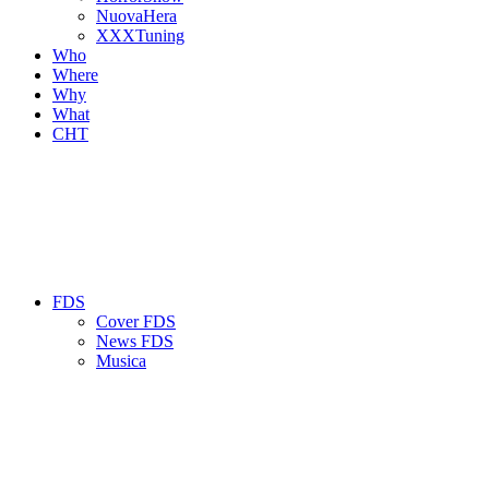
NuovaHera
XXXTuning
Who
Where
Why
What
CHT
FDS
Cover FDS
News FDS
Musica