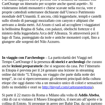
CartOrange un itinerario per scoprire anche questi aspetti». Si
visiteranno infatti monasteri e chiese scavate nella roccia, vere e
proprie cattedrali sotterranee dichiarate dall’Unesco Patrimonio
mondiale dell’Umanità. E ancora, città leggendarie, templi e castelli
sullo sfondo di paesaggi mozzafiato con canyon e altipiani che
arrivano a 4mila metri. Ad Axum ci sarà ad accogliere i viaggiatori
la bellissima Regina di Saba, con palazzi, obelischi fortezze e il
mistero della leggendaria Arca dell’Alleanza. Si attraverserà poi il
lago di Tana, punteggiato da isole e antiche monasteri copti, fino a
giungere alle sorgenti del Nilo Azzurro.
In viaggio con l’archeologo
– La particolarità dei Viaggi nel
Tempo CartOrange è la presenza
di storici e archeologi
che curano
anche
lezioni preparatorie
che si seguono da casa. Per l’itinerario
in Etiopia è prevista per il 24 gennaio una lezione in streaming
online dal titolo “L’Etiopia, un viaggio che parte dalla notte dei
tempi”, in cui si ripercorreranno gli elementi principali della cultura
etiope che oggi danno vita a un mosaico unico di colori e sensazioni
(info su modalità e orari su
http://tinyurl.com/cartorangetiopia
).
Si parte il 22 marzo da Roma o Milano alla volta di
Addis Abeba
,
città di cui si visitano il Museo Etnografico, il mercato all’aperto e la
collina di Entoto. Si prosegue in aereo per Bahir Dar, da cui partono