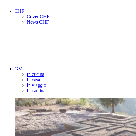
CHF
Cover CHF
News CHF
GM
In cucina
In casa
In viaggio
In cantina