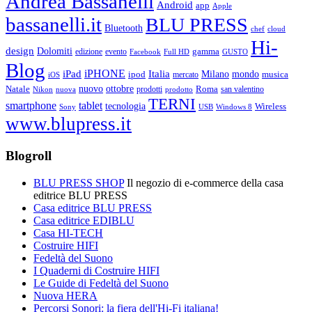
Andrea Bassanelli
Android
app
Apple
bassanelli.it
BLU PRESS
Bluetooth
chef
cloud
Hi-
design
Dolomiti
gamma
edizione
evento
Facebook
Full HD
GUSTO
Blog
iPHONE
Italia
iPad
Milano
mondo
musica
ipod
mercato
iOS
ottobre
Natale
nuovo
Roma
Nikon
nuova
prodotti
prodotto
san valentino
TERNI
smartphone
tablet
tecnologia
Wireless
USB
Windows 8
Sony
www.blupress.it
Blogroll
BLU PRESS SHOP
Il negozio di e-commerce della casa
editrice BLU PRESS
Casa editrice BLU PRESS
Casa editrice EDIBLU
Casa HI-TECH
Costruire HIFI
Fedeltà del Suono
I Quaderni di Costruire HIFI
Le Guide di Fedeltà del Suono
Nuova HERA
Percorsi Sonori: la fiera dell'Hi-Fi italiana!