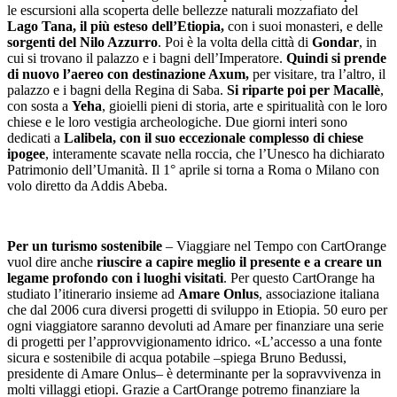
le escursioni alla scoperta delle bellezze naturali mozzafiato del
Lago Tana, il più esteso dell’Etiopia,
con i suoi monasteri, e delle
sorgenti del Nilo Azzurro
. Poi è la volta della città di
Gondar
, in
cui si trovano il palazzo e i bagni dell’Imperatore.
Quindi si prende
di nuovo l’aereo con destinazione Axum,
per visitare, tra l’altro, il
palazzo e i bagni della Regina di Saba.
Si riparte poi per Macallè
,
con sosta a
Yeha
, gioielli pieni di storia, arte e spiritualità con le loro
chiese e le loro vestigia archeologiche. Due giorni interi sono
dedicati a
Lalibela, con il suo eccezionale complesso di chiese
ipogee
, interamente scavate nella roccia, che l’Unesco ha dichiarato
Patrimonio dell’Umanità. Il 1° aprile si torna a Roma o Milano con
volo diretto da Addis Abeba.
Per un turismo sostenibile
– Viaggiare nel Tempo con CartOrange
vuol dire anche
riuscire a capire meglio il presente e a creare un
legame profondo con i luoghi visitati
. Per questo CartOrange ha
studiato l’itinerario insieme ad
Amare Onlus
, associazione italiana
che dal 2006 cura diversi progetti di sviluppo in Etiopia. 50 euro per
ogni viaggiatore saranno devoluti ad Amare per finanziare una serie
di progetti per l’approvvigionamento idrico. «L’accesso a una fonte
sicura e sostenibile di acqua potabile –spiega Bruno Bedussi,
presidente di Amare Onlus– è determinante per la sopravvivenza in
molti villaggi etiopi. Grazie a CartOrange potremo finanziare la