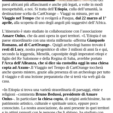
paesi africani più affascinanti e anche più legati, a volte in modi
insospettabili, a noi. Si tratta dell’
Etiopia
, culla dell’umanità, la
destinazione scelta da CartOrange – Viaggi su misura, per un
Viaggio nel Tempo
che si svolgerà a Pasqua,
dal 22 marzo al 1°
aprile,
alla scoperta di uno degli angoli più suggestivi dell’Africa.
L’itinerario è stato studiato in collaborazione con l’associazione
Amare Onlus
, che da anni opera in quei territori. «L’Etiopia è un
paese straordinario con una storia millenaria -afferma
Gianpaolo
Romano, ad di CartOrange-
. Quigli archeologi hanno trovato
i
resti di Lucy
, nostra progenitrice di oltre 3 milioni di anni fa e qui,
secondo la leggenda, Menelik, capostipite degli imperatori etiopi e
figlio del Re Salomone e della Regina di Saba, avrebbe portato
l’Arca dell’Alleanza, che si dice sia custodita oggi in una chiesa
copta ad Axum
».Il Viaggio nel Tempo di CartOrange toccherà
anche questo mistero, grazie alla presenza di un archeologo per tutto
il viaggio e di una lezione preparatoria che si terrà via web già da
casa.
«In Etiopia si trova una varietà straordinaria di paesaggi, etnie e
religioni –commenta
Bruno Bedussi, presidente di Amare
Onlus
–. In particolare
la chiesa copta
, di origini antichissime, ha un
patrimonio artistico, culturale e spirituale unico, eppure poco
conosciuto. La nostra associazione, da anni presente in quei territori
e in ottimi rapporti con le persone che li abitano, ha studiato con