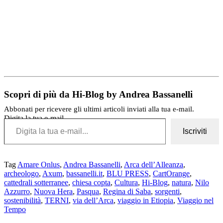
Scopri di più da Hi-Blog by Andrea Bassanelli
Abbonati per ricevere gli ultimi articoli inviati alla tua e-mail.
Digita la tua e-mail...
Iscriviti
Tag
Amare Onlus
,
Andrea Bassanelli
,
Arca dell’Alleanza
,
archeologo
,
Axum
,
bassanelli.it
,
BLU PRESS
,
CartOrange
,
cattedrali sotterranee
,
chiesa copta
,
Cultura
,
Hi-Blog
,
natura
,
Nilo
Azzurro
,
Nuova Hera
,
Pasqua
,
Regina di Saba
,
sorgenti
,
sostenibilità
,
TERNI
,
via dell’Arca
,
viaggio in Etiopia
,
Viaggio nel
Tempo