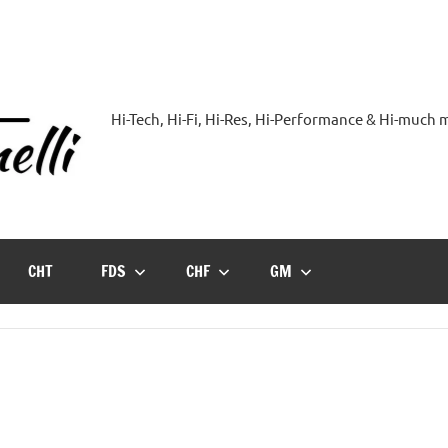
Hi-Tech, Hi-Fi, Hi-Res, Hi-Performance & Hi-much
Hi-
Blog
by
CHT
FDS
CHF
GM
Andrea
Bassanelli