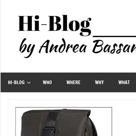
Vai
al
contenuto
HI-BLOG
WHO
WHERE
WHY
WHAT