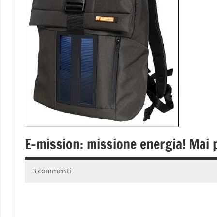
E-mission: missione energia! Mai p
3 commenti
8
Andrea
Novembre
Bassanelli
2015