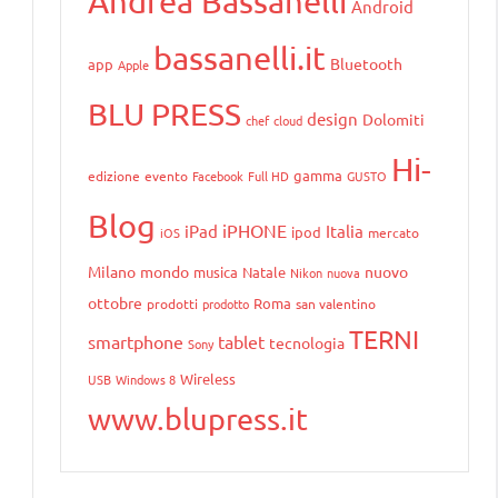
Andrea Bassanelli
Android
bassanelli.it
Bluetooth
app
Apple
BLU PRESS
design
Dolomiti
chef
cloud
a
Hi-
gamma
edizione
evento
Facebook
Full HD
GUSTO
Blog
iPHONE
iPad
Italia
ipod
iOS
mercato
Milano
mondo
nuovo
musica
Natale
Nikon
nuova
ottobre
Roma
prodotti
prodotto
san valentino
TERNI
smartphone
tablet
tecnologia
Sony
Wireless
USB
Windows 8
www.blupress.it