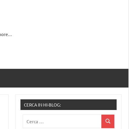
 more…
CERCA IN HI-BLOG:
Ricerca
Cerca
per: