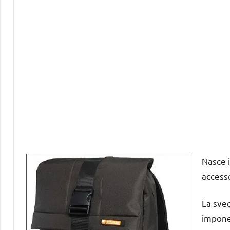
Nasce i
accesso
La sveg
impone 