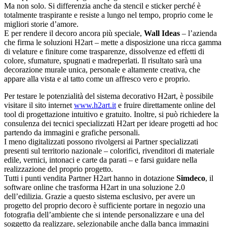
Ma non solo. Si differenzia anche da stencil e sticker perché è
totalmente traspirante e resiste a lungo nel tempo, proprio come le
migliori storie d’amore.
E per rendere il decoro ancora più speciale,
Wall Ideas
– l’azienda
che firma le soluzioni H2art – mette a disposizione una ricca gamma
di velature e finiture come trasparenze, dissolvenze ed effetti di
colore, sfumature, spugnati e madreperlati. Il risultato sarà una
decorazione murale unica, personale e altamente creativa, che
appare alla vista e al tatto come un affresco vero e proprio.
Per testare le potenzialità del sistema decorativo H2art, è possibile
visitare il sito internet
www.h2art.it
e fruire direttamente online del
tool di progettazione intuitivo e gratuito. Inoltre, si può richiedere la
consulenza dei tecnici specializzati H2art per ideare progetti ad hoc
partendo da immagini e grafiche personali.
I meno digitalizzati possono rivolgersi ai Partner specializzati
presenti sul territorio nazionale – colorifici, rivenditori di materiale
edile, vernici, intonaci e carte da parati – e farsi guidare nella
realizzazione del proprio progetto.
Tutti i punti vendita Partner H2art hanno in dotazione
Simdeco
, il
software online che trasforma H2art in una soluzione 2.0
dell’edilizia. Grazie a questo sistema esclusivo, per avere un
progetto del proprio decoro è sufficiente portare in negozio una
fotografia dell’ambiente che si intende personalizzare e una del
soggetto da realizzare, selezionabile anche dalla banca immagini