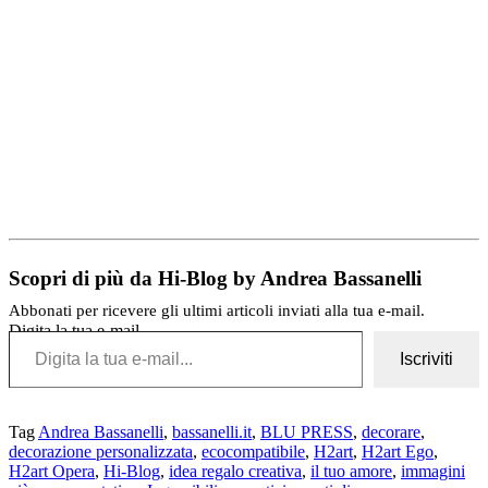
Scopri di più da Hi-Blog by Andrea Bassanelli
Abbonati per ricevere gli ultimi articoli inviati alla tua e-mail.
Digita la tua e-mail...
Iscriviti
Tag
Andrea Bassanelli
,
bassanelli.it
,
BLU PRESS
,
decorare
,
decorazione personalizzata
,
ecocompatibile
,
H2art
,
H2art Ego
,
H2art Opera
,
Hi-Blog
,
idea regalo creativa
,
il tuo amore
,
immagini