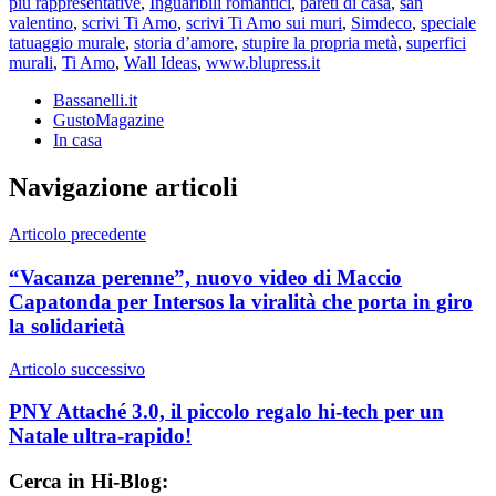
più rappresentative
,
Inguaribili romantici
,
pareti di casa
,
san
valentino
,
scrivi Ti Amo
,
scrivi Ti Amo sui muri
,
Simdeco
,
speciale
tatuaggio murale
,
storia d’amore
,
stupire la propria metà
,
superfici
murali
,
Ti Amo
,
Wall Ideas
,
www.blupress.it
Bassanelli.it
GustoMagazine
In casa
Navigazione articoli
Articolo precedente
“Vacanza perenne”, nuovo video di Maccio
Capatonda per Intersos la viralità che porta in giro
la solidarietà
Articolo successivo
PNY Attaché 3.0, il piccolo regalo hi-tech per un
Natale ultra-rapido!
Cerca in Hi-Blog: