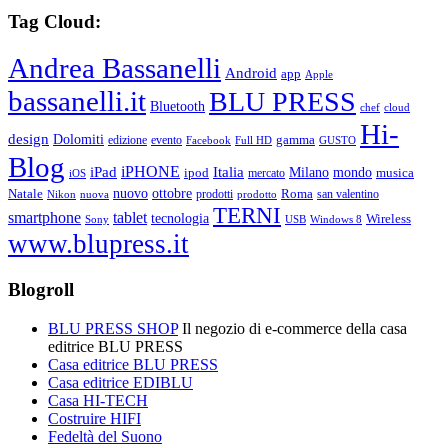
Tag Cloud:
Andrea Bassanelli
Android
app
Apple
bassanelli.it
BLU PRESS
Bluetooth
chef
cloud
Hi-
design
Dolomiti
gamma
edizione
evento
Facebook
Full HD
GUSTO
Blog
iPHONE
Italia
iPad
Milano
mondo
musica
ipod
mercato
iOS
ottobre
Natale
nuovo
Roma
Nikon
nuova
prodotti
prodotto
san valentino
TERNI
smartphone
tablet
tecnologia
Wireless
USB
Windows 8
Sony
www.blupress.it
Blogroll
BLU PRESS SHOP
Il negozio di e-commerce della casa
editrice BLU PRESS
Casa editrice BLU PRESS
Casa editrice EDIBLU
Casa HI-TECH
Costruire HIFI
Fedeltà del Suono