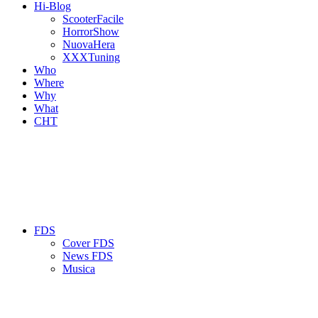
Hi-Blog
ScooterFacile
HorrorShow
NuovaHera
XXXTuning
Who
Where
Why
What
CHT
FDS
Cover FDS
News FDS
Musica