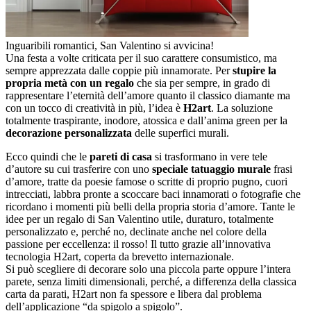
Inguaribili romantici, San Valentino si avvicina!
Una festa a volte criticata per il suo carattere consumistico, ma
sempre apprezzata dalle coppie più innamorate. Per
stupire la
propria metà con
un regalo
che sia per sempre, in grado di
rappresentare l’eternità dell’amore quanto il classico diamante ma
con un tocco di creatività in più, l’idea è
H2art
. La soluzione
totalmente traspirante, inodore, atossica e dall’anima green per la
decorazione personalizzata
delle superfici murali.
Ecco quindi che le
pareti di casa
si trasformano in vere tele
d’autore su cui trasferire con uno
speciale tatuaggio murale
frasi
d’amore, tratte da poesie famose o scritte di proprio pugno, cuori
intrecciati, labbra pronte a scoccare baci innamorati o fotografie che
ricordano i momenti più belli della propria storia d’amore. Tante le
idee per un regalo di San Valentino utile, duraturo, totalmente
personalizzato e, perché no, declinate anche nel colore della
passione per eccellenza: il rosso! Il tutto grazie all’innovativa
tecnologia H2art, coperta da brevetto internazionale.
Si può scegliere di decorare solo una piccola parte oppure l’intera
parete, senza limiti dimensionali, perché, a differenza della classica
carta da parati, H2art non fa spessore e libera dal problema
dell’applicazione “da spigolo a spigolo”.