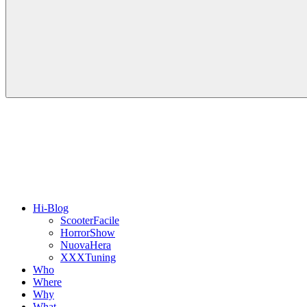
Hi-Blog
ScooterFacile
HorrorShow
NuovaHera
XXXTuning
Who
Where
Why
What