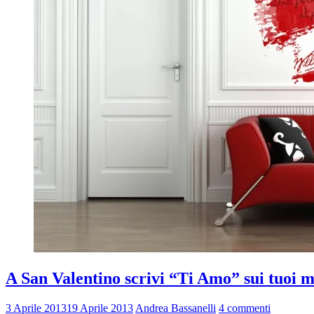
A San Valentino scrivi “Ti Amo” sui tuoi 
3 Aprile 2013
19 Aprile 2013
Andrea Bassanelli
4 commenti