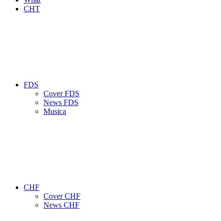
CHT
FDS
Cover FDS
News FDS
Musica
CHF
Cover CHF
News CHF