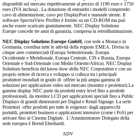
disponibili sul mercato rispettivamente al prezzo di 1190 euro e 1750
euro (IVA inclusa) . La dotazione di entrambi i modelli comprende:
cavo di alimentazione, cavo per DisplayPort e manuale utente. Il
software SpectraView Profiler è fornito su un CD-ROM ma può
anche essere scaricato gratuitamente. NEC Display Solutions
Europe concede tre anni di garanzia, compresa la retroilluminazione.
NEC Display Solutions Europe GmbH
, con sede a Monaco in
Germania, coordina tutte le attività della regione EMEA. Divisa in
cinque aree commerciali (Europa Settentrionale, Europa
Occidentale e Meridionale, Europa Centrale, CIS e Russia, Europa
Orientale e Sud-Orientale con Medio Oriente/Africa). NEC Display
Solutions beneficia del know-how della NEC Corporation e con un
proprio settore di ricerca e sviluppo si colloca tra i principali
produttori mondiali in grado di offrire la più ampia gamma di
soluzioni per applicazioni video sul mercato (monitor e proiettori).La
gamma display NEC parte da prodotti entry level fino a prodotti
professionali, da monitor LCD per applicazioni speciali fino a Public
Displays di grandi dimensioni per Digital e Retail Signage. La serie
Proiettori offre prodotti per tutte le esigenze: dagli apparecchi
portatili, proiettori business e applicazioni intensive (come i PoS) per
arrivare fino al Cinema Digitale. L’Amministratore Delegato della
sede europea è Bernd Eberhardt.
ADV