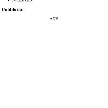
374.258 click
Pubblicità:
ADV