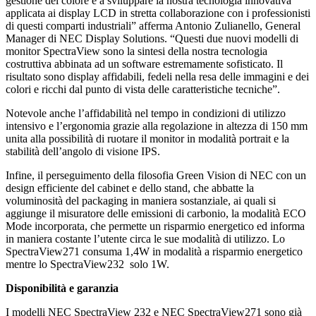
gestione del colore e a sviluppare la nostra tecnologia innovativa
applicata ai display LCD in stretta collaborazione con i professionisti
di questi comparti industriali” afferma Antonio Zulianello, General
Manager di NEC Display Solutions. “Questi due nuovi modelli di
monitor SpectraView sono la sintesi della nostra tecnologia
costruttiva abbinata ad un software estremamente sofisticato. Il
risultato sono display affidabili, fedeli nella resa delle immagini e dei
colori e ricchi dal punto di vista delle caratteristiche tecniche”.
Notevole anche l’affidabilità nel tempo in condizioni di utilizzo
intensivo e l’ergonomia grazie alla regolazione in altezza di 150 mm
unita alla possibilità di ruotare il monitor in modalità portrait e la
stabilità dell’angolo di visione IPS.
Infine, il perseguimento della filosofia Green Vision di NEC con un
design efficiente del cabinet e dello stand, che abbatte la
voluminosità del packaging in maniera sostanziale, ai quali si
aggiunge il misuratore delle emissioni di carbonio, la modalità ECO
Mode incorporata, che permette un risparmio energetico ed informa
in maniera costante l’utente circa le sue modalità di utilizzo. Lo
SpectraView271 consuma 1,4W in modalità a risparmio energetico
mentre lo SpectraView232 solo 1W.
Disponibilità e garanzia
I modelli NEC SpectraView 232 e NEC SpectraView271 sono già