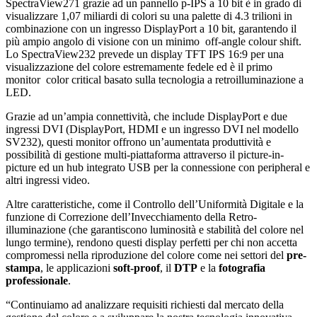
SpectraView271 grazie ad un pannello p-IPS a 10 bit è in grado di
visualizzare 1,07 miliardi di colori su una palette di 4.3 trilioni in
combinazione con un ingresso DisplayPort a 10 bit, garantendo il
più ampio angolo di visione con un minimo off-angle colour shift.
Lo SpectraView232 prevede un display TFT IPS 16:9 per una
visualizzazione del colore estremamente fedele ed è il primo
monitor color critical basato sulla tecnologia a retroilluminazione a
LED.
Grazie ad un’ampia connettività, che include DisplayPort e due
ingressi DVI (DisplayPort, HDMI e un ingresso DVI nel modello
SV232), questi monitor offrono un’aumentata produttività e
possibilità di gestione multi-piattaforma attraverso il picture-in-
picture ed un hub integrato USB per la connessione con peripheral e
altri ingressi video.
Altre caratteristiche, come il Controllo dell’Uniformità Digitale e la
funzione di Correzione dell’Invecchiamento della Retro-
illuminazione (che garantiscono luminosità e stabilità del colore nel
lungo termine), rendono questi display perfetti per chi non accetta
compromessi nella riproduzione del colore come nei settori del
pre-
stampa
, le applicazioni
soft-proof
, il
DTP
e la
fotografia
professionale
.
“Continuiamo ad analizzare requisiti richiesti dal mercato della