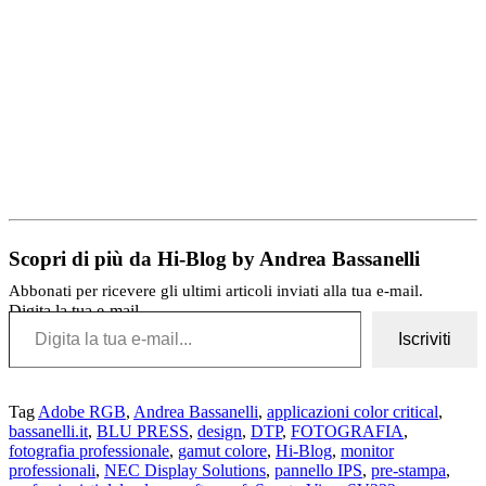
Scopri di più da Hi-Blog by Andrea Bassanelli
Abbonati per ricevere gli ultimi articoli inviati alla tua e-mail.
Digita la tua e-mail...
Iscriviti
Tag
Adobe RGB
,
Andrea Bassanelli
,
applicazioni color critical
,
bassanelli.it
,
BLU PRESS
,
design
,
DTP
,
FOTOGRAFIA
,
fotografia professionale
,
gamut colore
,
Hi-Blog
,
monitor
professionali
,
NEC Display Solutions
,
pannello IPS
,
pre-stampa
,