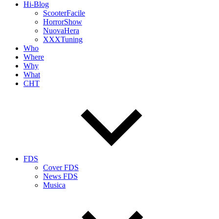
Hi-Blog
ScooterFacile
HorrorShow
NuovaHera
XXXTuning
Who
Where
Why
What
CHT
FDS
Cover FDS
News FDS
Musica