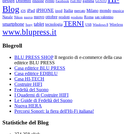
design
Dolomiti
gamma
edizione
evento
Facebook
Full HD
GUSTO
Blog
iPHONE
Italia
iPad
Milano
mondo
musica
ipod
mercato
iOS
ottobre
Natale
nuovo
Roma
Nikon
nuova
prodotti
prodotto
san valentino
TERNI
smartphone
tablet
tecnologia
Wireless
USB
Windows 8
Sony
www.blupress.it
Blogroll
BLU PRESS SHOP
Il negozio di e-commerce della casa
editrice BLU PRESS
Casa editrice BLU PRESS
Casa editrice EDIBLU
Casa HI-TECH
Costruire HIFI
Fedeltà del Suono
I Quaderni di Costruire HIFI
Le Guide di Fedeltà del Suono
Nuova HERA
Percorsi Sonori: la fiera dell'Hi-Fi italiana!
Statistiche del Blog