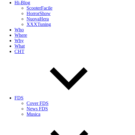
Hi-Blog
ScooterFacile
HorrorShow
NuovaHera
XXXTuning
Who
Where
Why
What
CHT
FDS
Cover FDS
News FDS
Musica