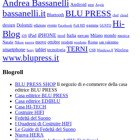
Andrea Bassanelli
Android
app
Apple
bassanelli.it
BLU PRESS
Bluetooth
chef
cloud
Hi-
design
Dolomiti
gamma
edizione
evento
Facebook
Full HD
GUSTO
Blog
iPHONE
Italia
iPad
Milano
mondo
musica
ipod
mercato
iOS
ottobre
Natale
nuovo
Roma
Nikon
nuova
prodotti
prodotto
san valentino
TERNI
smartphone
tablet
tecnologia
Wireless
USB
Windows 8
Sony
www.blupress.it
Blogroll
BLU PRESS SHOP
Il negozio di e-commerce della casa
editrice BLU PRESS
Casa editrice BLU PRESS
Casa editrice EDIBLU
Casa HI-TECH
Costruire HIFI
Fedeltà del Suono
I Quaderni di Costruire HIFI
Le Guide di Fedeltà del Suono
Nuova HERA