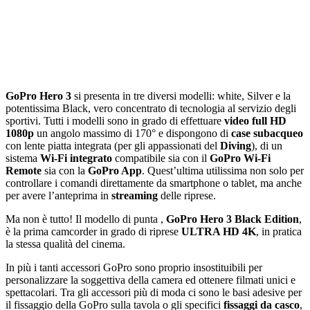
GoPro Hero 3
si presenta in tre diversi modelli: white, Silver e la
potentissima Black, vero concentrato di tecnologia al servizio degli
sportivi. Tutti i modelli sono in grado di effettuare
video full HD
1080p
un angolo massimo di 170° e dispongono di
case subacqueo
con lente piatta integrata (per gli appassionati del
Diving
), di un
sistema
Wi-Fi integrato
compatibile sia con il
GoPro Wi-Fi
Remote
sia con la
GoPro App
. Quest’ultima utilissima non solo per
controllare i comandi direttamente da smartphone o tablet, ma anche
per avere l’anteprima in
streaming
delle riprese.
Ma non è tutto! Il modello di punta ,
GoPro Hero 3 Black Edition
,
è la prima camcorder in grado di riprese
ULTRA HD 4K
, in pratica
la stessa qualità del cinema.
In più i tanti accessori GoPro sono proprio insostituibili per
personalizzare la soggettiva della camera ed ottenere filmati unici e
spettacolari. Tra gli accessori più di moda ci sono le basi adesive per
il fissaggio della GoPro sulla tavola o gli specifici
fissaggi da casco
,