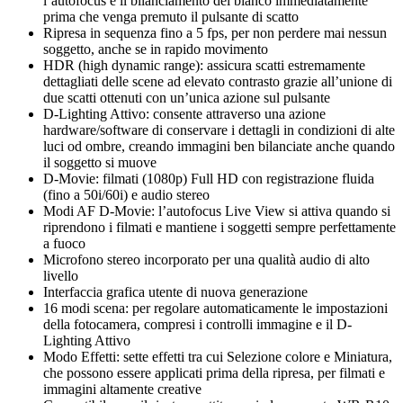
l’autofocus e il bilanciamento del bianco immediatamente
prima che venga premuto il pulsante di scatto
Ripresa in sequenza fino a 5 fps, per non perdere mai nessun
soggetto, anche se in rapido movimento
HDR (high dynamic range): assicura scatti estremamente
dettagliati delle scene ad elevato contrasto grazie all’unione di
due scatti ottenuti con un’unica azione sul pulsante
D-Lighting Attivo: consente attraverso una azione
hardware/software di conservare i dettagli in condizioni di alte
luci od ombre, creando immagini ben bilanciate anche quando
il soggetto si muove
D-Movie: filmati (1080p) Full HD con registrazione fluida
(fino a 50i/60i) e audio stereo
Modi AF D-Movie: l’autofocus Live View si attiva quando si
riprendono i filmati e mantiene i soggetti sempre perfettamente
a fuoco
Microfono stereo incorporato per una qualità audio di alto
livello
Interfaccia grafica utente di nuova generazione
16 modi scena: per regolare automaticamente le impostazioni
della fotocamera, compresi i controlli immagine e il D-
Lighting Attivo
Modo Effetti: sette effetti tra cui Selezione colore e Miniatura,
che possono essere applicati prima della ripresa, per filmati e
immagini altamente creative