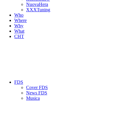
NuovaHera
XXXTuning
Who
Where
Why
What
CHT
FDS
Cover FDS
News FDS
Musica