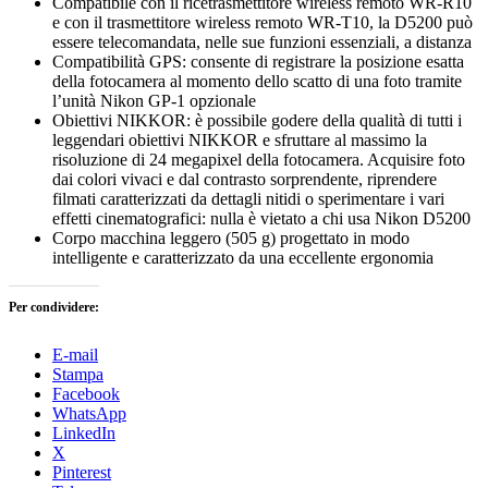
Compatibile con il ricetrasmettitore wireless remoto WR-R10
e con il trasmettitore wireless remoto WR-T10, la D5200 può
essere telecomandata, nelle sue funzioni essenziali, a distanza
Compatibilità GPS: consente di registrare la posizione esatta
della fotocamera al momento dello scatto di una foto tramite
l’unità Nikon GP-1 opzionale
Obiettivi NIKKOR: è possibile godere della qualità di tutti i
leggendari obiettivi NIKKOR e sfruttare al massimo la
risoluzione di 24 megapixel della fotocamera. Acquisire foto
dai colori vivaci e dal contrasto sorprendente, riprendere
filmati caratterizzati da dettagli nitidi o sperimentare i vari
effetti cinematografici: nulla è vietato a chi usa Nikon D5200
Corpo macchina leggero (505 g) progettato in modo
intelligente e caratterizzato da una eccellente ergonomia
Per condividere:
E-mail
Stampa
Facebook
WhatsApp
LinkedIn
X
Pinterest