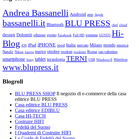
Andrea Bassanelli
Android
app
Apple
bassanelli.it
BLU PRESS
Bluetooth
chef
cloud
Hi-
design
Dolomiti
gamma
edizione
evento
Facebook
Full HD
GUSTO
Blog
iPHONE
Italia
iPad
Milano
mondo
musica
ipod
mercato
iOS
ottobre
Natale
nuovo
Roma
Nikon
nuova
prodotti
prodotto
san valentino
TERNI
smartphone
tablet
tecnologia
Wireless
USB
Windows 8
Sony
www.blupress.it
Blogroll
BLU PRESS SHOP
Il negozio di e-commerce della casa
editrice BLU PRESS
Casa editrice BLU PRESS
Casa editrice EDIBLU
Casa HI-TECH
Costruire HIFI
Fedeltà del Suono
I Quaderni di Costruire HIFI
Le Guide di Fedeltà del Suono