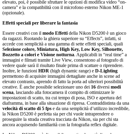
elevato, poi, è possibile sfruttare le opzioni di modifica video “on-
camera” e la compatibilità con il microfono esterno Nikon ME-1
(opzionale).
Effetti speciali per liberare la fantasia
Essere creativi con il
modo Effetti
della Nikon D5200 è un gioco
da ragazzi. Ruotando la ghiera superiore su “Effects”, infatti, si
accede con semplicità a una gamma di sette effetti speciali, quali
Selezione colore, Miniatura, High Key, Low Key, Silhouette,
Bozzetto a colori e Visione notturna
. Applicabili in “real time” a
immagini e filmati tramite Live View, consentono al fotografo di
vedere quale sarà il risultato finale prima di scattare o riprendere.
Inoltre, le funzioni
HDR
(high dynamic range) e
D-Lighting
permettono di acquisire immagini dettagliate anche in scene ad
elevato contrasto, aprendo di fatto la porta ad ulteriori possibilità
creative. È anche possibile selezionare uno dei
16
diversi
modi
scena
, lasciando alla fotocamera il compito di ottimizzare le
impostazioni di scatto, tra cui tempo di posa, ISO e apertura del
diaframma, in base alla situazione di ripresa. Contraddistinta da una
velocità di scatto di 5 fps
e da una semplicità d’utilizzo incredibile,
la Nikon D5200 è perfetta sia per chi vuole intraprendere o
proseguire la strada creativa tracciata da Nikon, sia per chi sta
ancora acquisendo familiarità con la fotografia reflex digitale.