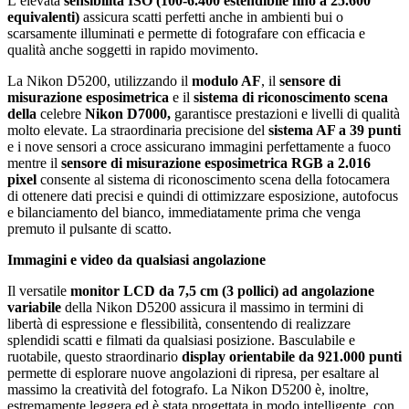
L’elevata
sensibilità ISO (100-6.400 estendibile fino a 25.600
equivalenti)
assicura scatti perfetti anche in ambienti bui o
scarsamente illuminati e permette di fotografare con efficacia e
qualità anche soggetti in rapido movimento.
La Nikon D5200, utilizzando il
modulo AF
, il
sensore di
misurazione esposimetrica
e il
sistema di riconoscimento scena
della
celebre
Nikon D7000,
garantisce prestazioni e livelli di qualità
molto elevate. La straordinaria precisione del
sistema AF a 39 punti
e i nove sensori a croce assicurano immagini perfettamente a fuoco
mentre il
sensore di misurazione esposimetrica RGB a 2.016
pixel
consente al sistema di riconoscimento scena della fotocamera
di ottenere dati precisi e quindi di ottimizzare esposizione, autofocus
e bilanciamento del bianco, immediatamente prima che venga
premuto il pulsante di scatto.
Immagini e video da qualsiasi angolazione
Il versatile
monitor LCD da 7,5 cm (3 pollici) ad angolazione
variabile
della Nikon D5200 assicura il massimo in termini di
libertà di espressione e flessibilità, consentendo di realizzare
splendidi scatti e filmati da qualsiasi posizione. Basculabile e
ruotabile, questo straordinario
display orientabile da 921.000 punti
permette di esplorare nuove angolazioni di ripresa, per esaltare al
massimo la creatività del fotografo. La Nikon D5200 è, inoltre,
estremamente leggera ed è stata progettata in modo intelligente, con