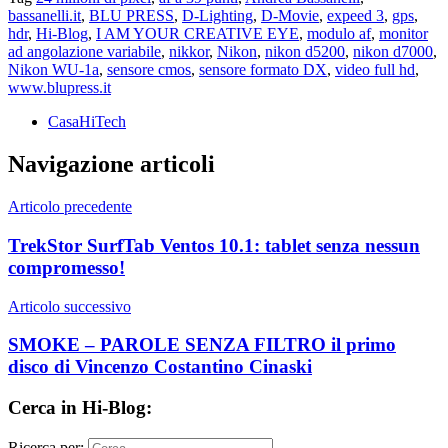
bassanelli.it
,
BLU PRESS
,
D-Lighting
,
D-Movie
,
expeed 3
,
gps
,
hdr
,
Hi-Blog
,
I AM YOUR CREATIVE EYE
,
modulo af
,
monitor
ad angolazione variabile
,
nikkor
,
Nikon
,
nikon d5200
,
nikon d7000
,
Nikon WU-1a
,
sensore cmos
,
sensore formato DX
,
video full hd
,
www.blupress.it
CasaHiTech
Navigazione articoli
Articolo precedente
TrekStor SurfTab Ventos 10.1: tablet senza nessun
compromesso!
Articolo successivo
SMOKE – PAROLE SENZA FILTRO il primo
disco di Vincenzo Costantino Cinaski
Cerca in Hi-Blog:
Ricerca per: