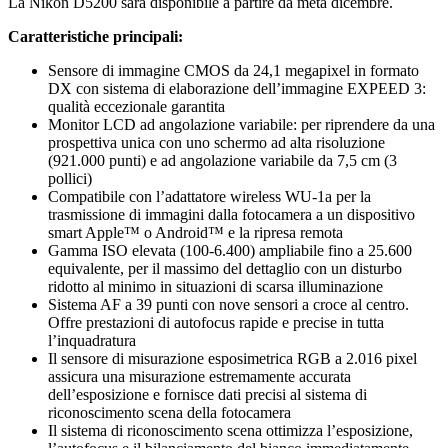
La Nikon D5200 sarà disponibile a partire da metà dicembre.
Caratteristiche principali:
Sensore di immagine CMOS da 24,1 megapixel in formato
DX con sistema di elaborazione dell’immagine EXPEED 3:
qualità eccezionale garantita
Monitor LCD ad angolazione variabile: per riprendere da una
prospettiva unica con uno schermo ad alta risoluzione
(921.000 punti) e ad angolazione variabile da 7,5 cm (3
pollici)
Compatibile con l’adattatore wireless WU-1a per la
trasmissione di immagini dalla fotocamera a un dispositivo
smart Apple™ o Android™ e la ripresa remota
Gamma ISO elevata (100-6.400) ampliabile fino a 25.600
equivalente, per il massimo del dettaglio con un disturbo
ridotto al minimo in situazioni di scarsa illuminazione
Sistema AF a 39 punti con nove sensori a croce al centro.
Offre prestazioni di autofocus rapide e precise in tutta
l’inquadratura
Il sensore di misurazione esposimetrica RGB a 2.016 pixel
assicura una misurazione estremamente accurata
dell’esposizione e fornisce dati precisi al sistema di
riconoscimento scena della fotocamera
Il sistema di riconoscimento scena ottimizza l’esposizione,