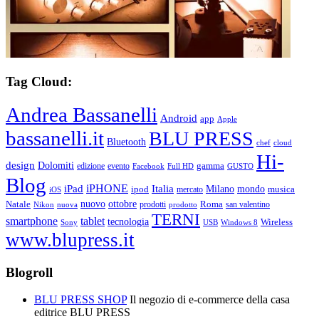
Tag Cloud:
Andrea Bassanelli
Android
app
Apple
bassanelli.it
BLU PRESS
Bluetooth
chef
cloud
Hi-
design
Dolomiti
gamma
edizione
evento
Facebook
Full HD
GUSTO
Blog
iPHONE
Italia
iPad
Milano
mondo
musica
ipod
mercato
iOS
ottobre
Natale
nuovo
Roma
Nikon
nuova
prodotti
prodotto
san valentino
TERNI
smartphone
tablet
tecnologia
Wireless
USB
Windows 8
Sony
www.blupress.it
Blogroll
BLU PRESS SHOP
Il negozio di e-commerce della casa
editrice BLU PRESS