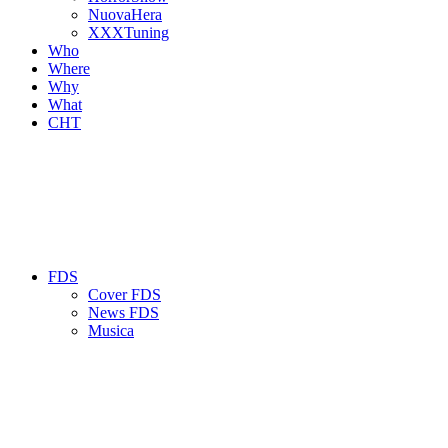
NuovaHera
XXXTuning
Who
Where
Why
What
CHT
FDS
Cover FDS
News FDS
Musica