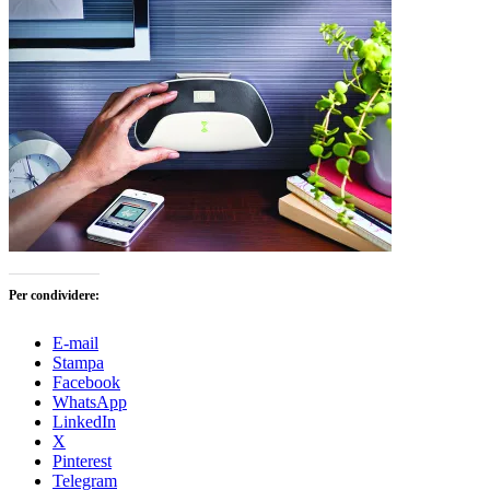
Per condividere:
E-mail
Stampa
Facebook
WhatsApp
LinkedIn
X
Pinterest
Telegram