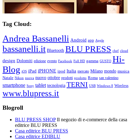
Tag Cloud:
Andrea Bassanelli
Android
app
Apple
bassanelli.it
BLU PRESS
Bluetooth
chef
cloud
Hi-
design
Dolomiti
gamma
edizione
evento
Facebook
Full HD
GUSTO
Blog
iPHONE
Italia
iPad
Milano
mondo
musica
ipod
mercato
iOS
ottobre
Natale
nuovo
Roma
Nikon
nuova
prodotti
prodotto
san valentino
TERNI
smartphone
tablet
tecnologia
Wireless
USB
Windows 8
Sony
www.blupress.it
Blogroll
BLU PRESS SHOP
Il negozio di e-commerce della casa
editrice BLU PRESS
Casa editrice BLU PRESS
Casa editrice EDIBLU