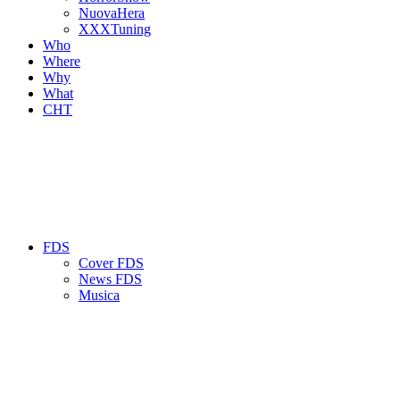
NuovaHera
XXXTuning
Who
Where
Why
What
CHT
FDS
Cover FDS
News FDS
Musica