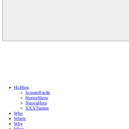
Hi-Blog
ScooterFacile
HorrorShow
NuovaHera
XXXTuning
Who
Where
Why
What