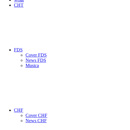
CHT
FDS
Cover FDS
News FDS
Musica
CHF
Cover CHF
News CHF