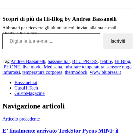
Scopri di più da Hi-Blog by Andrea Bassanelli
Abbonati per ricevere gli ultimi articoli inviati alla tua e-mail.
Digita la tua e-mail...
Iscriviti
Tag
Andrea Bassanelli
,
bassanelli.it
,
BLU PRESS
,
febbre
,
Hi-Blog
,
iPHONE
,
live mode
,
Medisana
,
misurare temperatura
,
sensore raggi
infrarossi
,
temperatura corporea
,
thermodock
,
www.blupress.it
Bassanelli.it
CasaHiTech
GustoMagazine
Navigazione articoli
Articolo precedente
E’ finalmente arrivato TrekStor Pyrus MINI: il