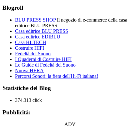
Blogroll
BLU PRESS SHOP
Il negozio di e-commerce della casa
editrice BLU PRESS
Casa editrice BLU PRESS
Casa editrice EDIBLU
Casa HI-TECH
Costruire HIFI
Fedeltà del Suono
I Quaderni di Costruire HIFI
Le Guide di Fedeltà del Suono
Nuova HERA
Percorsi Sonori: la fiera dell'Hi-Fi italiana!
Statistiche del Blog
374.313 click
Pubblicità:
ADV