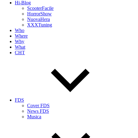
Hi-Blog
ScooterFacile
HorrorShow
NuovaHera
XXXTuning
Who
Where
Why
What
CHT
FDS
Cover FDS
News FDS
Musica