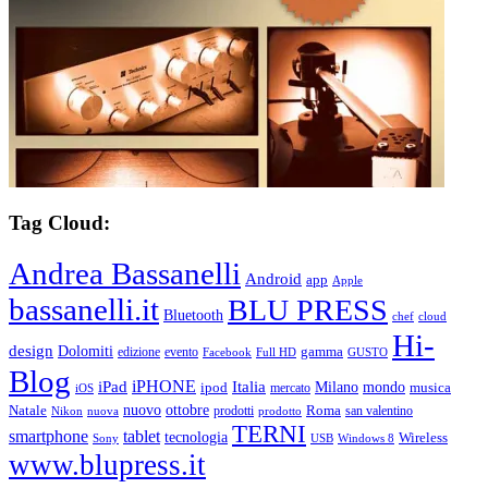
Tag Cloud:
Andrea Bassanelli
Android
app
Apple
bassanelli.it
BLU PRESS
Bluetooth
chef
cloud
Hi-
design
Dolomiti
gamma
edizione
evento
Facebook
Full HD
GUSTO
Blog
iPHONE
Italia
iPad
Milano
mondo
musica
ipod
mercato
iOS
ottobre
Natale
nuovo
Roma
Nikon
nuova
prodotti
prodotto
san valentino
TERNI
smartphone
tablet
tecnologia
Wireless
USB
Windows 8
Sony
www.blupress.it