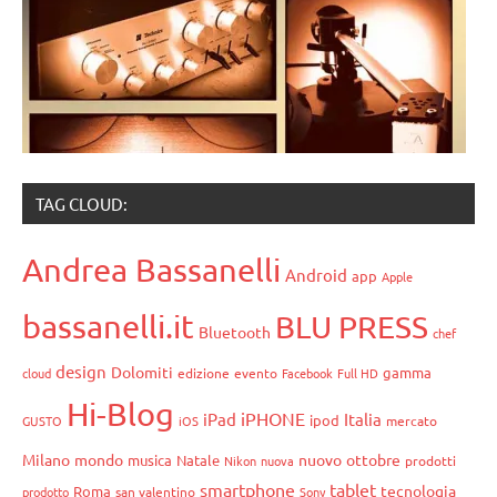
TAG CLOUD:
Andrea Bassanelli
Android
app
Apple
bassanelli.it
BLU PRESS
Bluetooth
chef
design
Dolomiti
gamma
cloud
edizione
evento
Facebook
Full HD
Hi-Blog
iPHONE
iPad
Italia
ipod
GUSTO
iOS
mercato
Milano
mondo
nuovo
ottobre
musica
Natale
Nikon
nuova
prodotti
smartphone
tablet
tecnologia
Roma
prodotto
san valentino
Sony