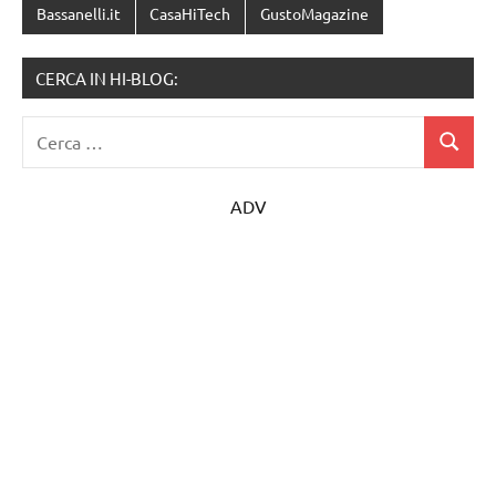
Bassanelli.it
CasaHiTech
GustoMagazine
CERCA IN HI-BLOG:
Ricerca
Cerca
per:
ADV