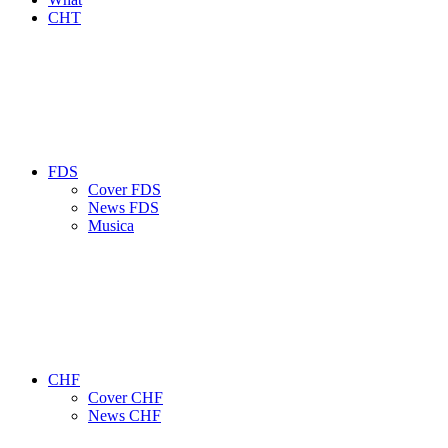
CHT
FDS
Cover FDS
News FDS
Musica
CHF
Cover CHF
News CHF