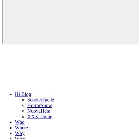
Hi-Blog
ScooterFacile
HorrorShow
NuovaHera
XXXTuning
Who
Where
Why
What