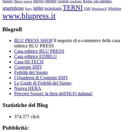
ottobre
Natale
nuovo
Roma
Nikon
nuova
prodotti
prodotto
san valentino
TERNI
smartphone
tablet
tecnologia
Wireless
USB
Windows 8
Sony
www.blupress.it
Blogroll
BLU PRESS SHOP
Il negozio di e-commerce della casa
editrice BLU PRESS
Casa editrice BLU PRESS
Casa editrice EDIBLU
Casa HI-TECH
Costruire HIFI
Fedeltà del Suono
I Quaderni di Costruire HIFI
Le Guide di Fedeltà del Suono
Nuova HERA
Percorsi Sonori: la fiera dell'Hi-Fi italiana!
Statistiche del Blog
374.377 click
Pubblicità: