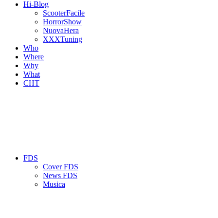
Hi-Blog
ScooterFacile
HorrorShow
NuovaHera
XXXTuning
Who
Where
Why
What
CHT
FDS
Cover FDS
News FDS
Musica