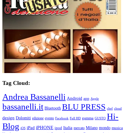
Tag Cloud:
Andrea Bassanelli
Android
app
Apple
bassanelli.it
BLU PRESS
Bluetooth
chef
cloud
Hi-
design
Dolomiti
gamma
edizione
evento
Facebook
Full HD
GUSTO
Blog
iPHONE
Italia
iPad
Milano
mondo
musica
ipod
mercato
iOS