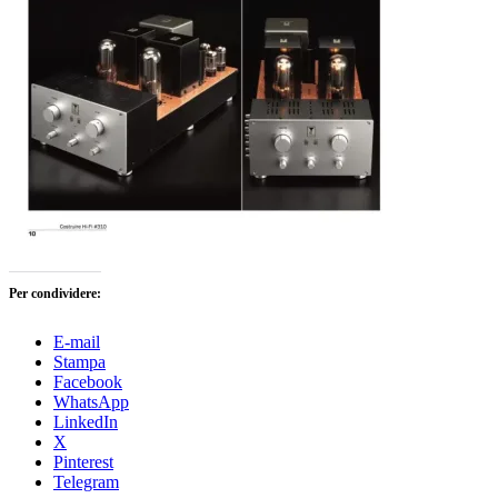
Per condividere:
E-mail
Stampa
Facebook
WhatsApp
LinkedIn
X
Pinterest
Telegram