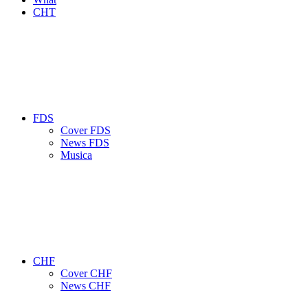
CHT
FDS
Cover FDS
News FDS
Musica
CHF
Cover CHF
News CHF