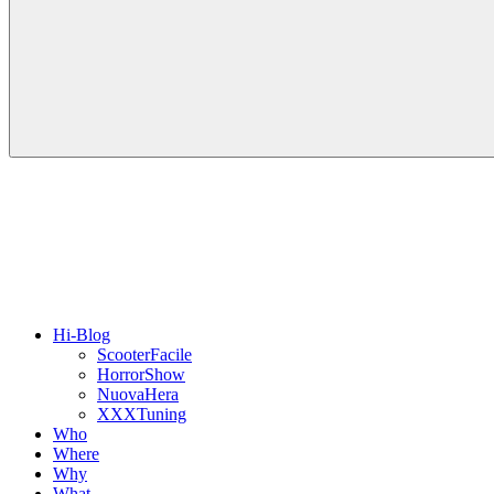
Hi-Blog
ScooterFacile
HorrorShow
NuovaHera
XXXTuning
Who
Where
Why
What