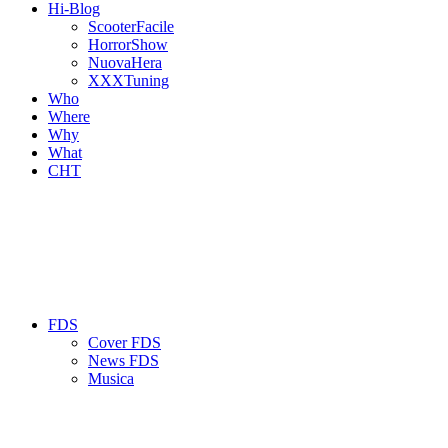
Hi-Blog
ScooterFacile
HorrorShow
NuovaHera
XXXTuning
Who
Where
Why
What
CHT
FDS
Cover FDS
News FDS
Musica