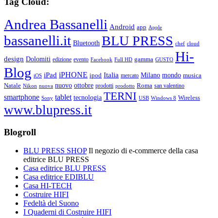
Tag Cloud:
Andrea Bassanelli
Android
app
Apple
bassanelli.it
BLU PRESS
Bluetooth
chef
cloud
Hi-
design
Dolomiti
gamma
edizione
evento
Facebook
Full HD
GUSTO
Blog
iPHONE
Italia
iPad
Milano
mondo
musica
ipod
mercato
iOS
ottobre
Natale
nuovo
Roma
Nikon
nuova
prodotti
prodotto
san valentino
TERNI
smartphone
tablet
tecnologia
Wireless
USB
Windows 8
Sony
www.blupress.it
Blogroll
BLU PRESS SHOP
Il negozio di e-commerce della casa
editrice BLU PRESS
Casa editrice BLU PRESS
Casa editrice EDIBLU
Casa HI-TECH
Costruire HIFI
Fedeltà del Suono
I Quaderni di Costruire HIFI