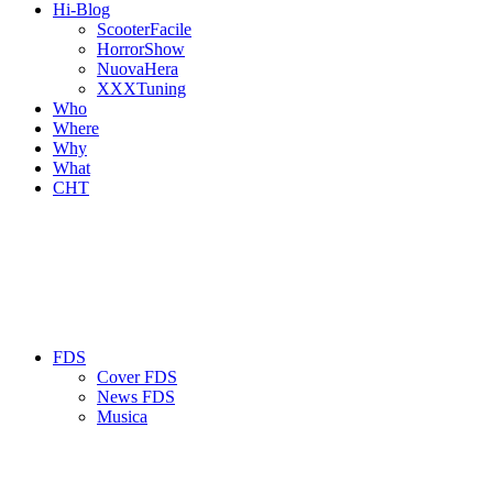
Hi-Blog
ScooterFacile
HorrorShow
NuovaHera
XXXTuning
Who
Where
Why
What
CHT
FDS
Cover FDS
News FDS
Musica