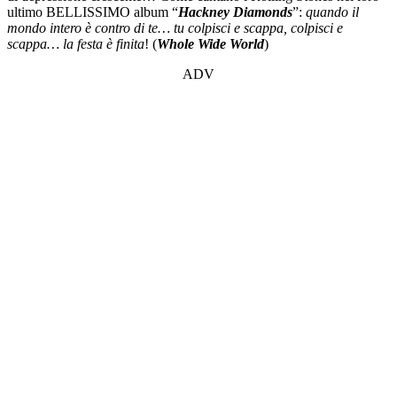
ultimo BELLISSIMO album “
Hackney Diamonds
”:
quando il
mondo intero è contro di te… tu colpisci e scappa, colpisci e
scappa… la festa è finita
! (
Whole Wide World
)
ADV