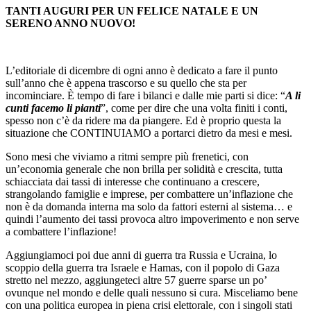
TANTI AUGURI PER UN FELICE NATALE E UN
SERENO ANNO NUOVO!
L’editoriale di dicembre di ogni anno è dedicato a fare il punto
sull’anno che è appena trascorso e su quello che sta per
incominciare. È tempo di fare i bilanci e dalle mie parti si dice: “
A li
cunti facemo li pianti
”, come per dire che una volta finiti i conti,
spesso non c’è da ridere ma da piangere. Ed è proprio questa la
situazione che CONTINUIAMO a portarci dietro da mesi e mesi.
Sono mesi che viviamo a ritmi sempre più frenetici, con
un’economia generale che non brilla per solidità e crescita, tutta
schiacciata dai tassi di interesse che continuano a crescere,
strangolando famiglie e imprese, per combattere un’inflazione che
non è da domanda interna ma solo da fattori esterni al sistema… e
quindi l’aumento dei tassi provoca altro impoverimento e non serve
a combattere l’inflazione!
Aggiungiamoci poi due anni di guerra tra Russia e Ucraina, lo
scoppio della guerra tra Israele e Hamas, con il popolo di Gaza
stretto nel mezzo, aggiungeteci altre 57 guerre sparse un po’
ovunque nel mondo e delle quali nessuno si cura. Misceliamo bene
con una politica europea in piena crisi elettorale, con i singoli stati