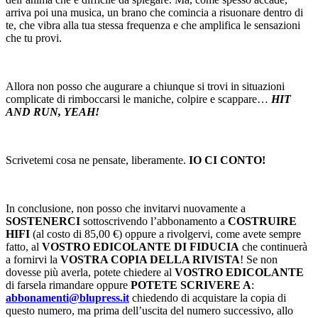
arriva poi una musica, un brano che comincia a risuonare dentro di
te, che vibra alla tua stessa frequenza e che amplifica le sensazioni
che tu provi.
Allora non posso che augurare a chiunque si trovi in situazioni
complicate di rimboccarsi le maniche, colpire e scappare…
HIT
AND RUN, YEAH!
Scrivetemi cosa ne pensate, liberamente.
IO CI CONTO!
In conclusione, non posso che invitarvi nuovamente a
SOSTENERCI
sottoscrivendo l’abbonamento a
COSTRUIRE
HIFI
(al costo di 85,00 €) oppure a rivolgervi, come avete sempre
fatto, al
VOSTRO EDICOLANTE DI FIDUCIA
che continuerà
a fornirvi la
VOSTRA COPIA DELLA RIVISTA
! Se non
dovesse più averla, potete chiedere al
VOSTRO EDICOLANTE
di farsela rimandare oppure
POTETE SCRIVERE A
:
abbonamenti@blupress.it
chiedendo di acquistare la copia di
questo numero, ma prima dell’uscita del numero successivo, allo