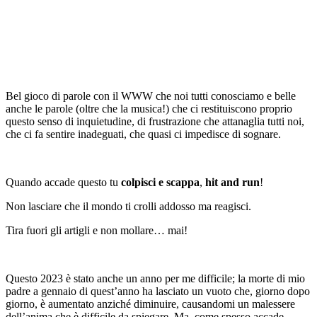
Bel gioco di parole con il WWW che noi tutti conosciamo e belle
anche le parole (oltre che la musica!) che ci restituiscono proprio
questo senso di inquietudine, di frustrazione che attanaglia tutti noi,
che ci fa sentire inadeguati, che quasi ci impedisce di sognare.
Quando accade questo tu
colpisci e scappa
,
hit and run
!
Non lasciare che il mondo ti crolli addosso ma reagisci.
Tira fuori gli artigli e non mollare… mai!
Questo 2023 è stato anche un anno per me difficile; la morte di mio
padre a gennaio di quest’anno ha lasciato un vuoto che, giorno dopo
giorno, è aumentato anziché diminuire, causandomi un malessere
dell’anima che è difficile da spiegare. Ma, come spesso accade,