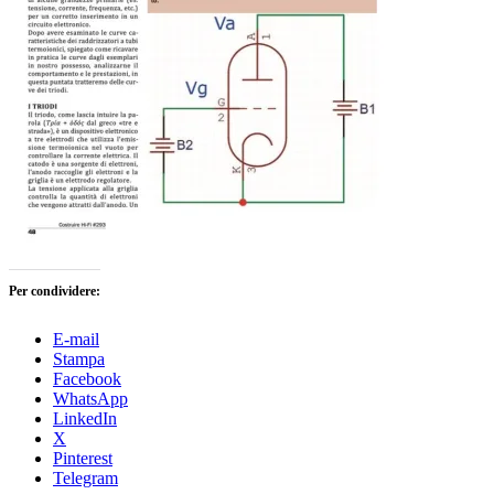
Per condividere:
E-mail
Stampa
Facebook
WhatsApp
LinkedIn
X
Pinterest
Telegram