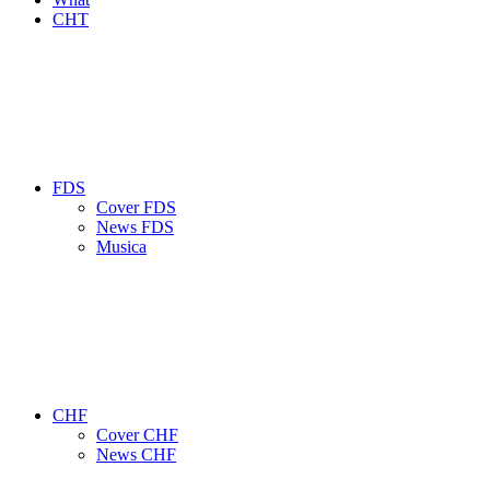
CHT
FDS
Cover FDS
News FDS
Musica
CHF
Cover CHF
News CHF