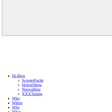
Hi-Blog
ScooterFacile
HorrorShow
NuovaHera
XXXTuning
Who
Where
Why
What