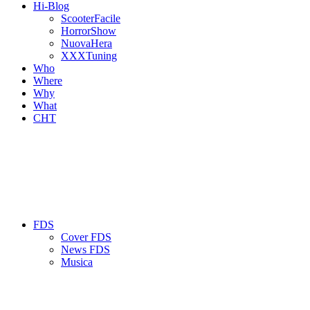
Hi-Blog
ScooterFacile
HorrorShow
NuovaHera
XXXTuning
Who
Where
Why
What
CHT
FDS
Cover FDS
News FDS
Musica