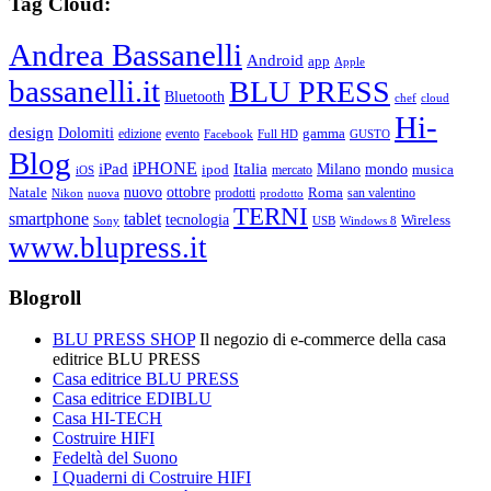
Tag Cloud:
Andrea Bassanelli
Android
app
Apple
bassanelli.it
BLU PRESS
Bluetooth
chef
cloud
Hi-
design
Dolomiti
gamma
edizione
evento
Facebook
Full HD
GUSTO
Blog
iPHONE
Italia
iPad
Milano
mondo
musica
ipod
mercato
iOS
ottobre
Natale
nuovo
Roma
Nikon
nuova
prodotti
prodotto
san valentino
TERNI
smartphone
tablet
tecnologia
Wireless
USB
Windows 8
Sony
www.blupress.it
Blogroll
BLU PRESS SHOP
Il negozio di e-commerce della casa
editrice BLU PRESS
Casa editrice BLU PRESS
Casa editrice EDIBLU
Casa HI-TECH
Costruire HIFI
Fedeltà del Suono
I Quaderni di Costruire HIFI