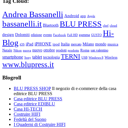
Tag Cloud:
Andrea Bassanelli
Android
app
Apple
bassanelli.it
BLU PRESS
Bluetooth
chef
cloud
Hi-
design
Dolomiti
gamma
edizione
evento
Facebook
Full HD
GUSTO
Blog
iPHONE
Italia
iPad
Milano
mondo
musica
ipod
mercato
iOS
ottobre
Natale
nuovo
Roma
Nikon
nuova
prodotti
prodotto
san valentino
TERNI
smartphone
tablet
tecnologia
Wireless
USB
Windows 8
Sony
www.blupress.it
Blogroll
BLU PRESS SHOP
Il negozio di e-commerce della casa
editrice BLU PRESS
Casa editrice BLU PRESS
Casa editrice EDIBLU
Casa HI-TECH
Costruire HIFI
Fedeltà del Suono
I Quaderni di Costruire HIFI