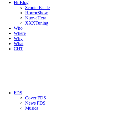
Hi-Blog
ScooterFacile
HorrorShow
NuovaHera
XXXTuning
Who
Where
Why
What
CHT
FDS
Cover FDS
News FDS
Musica