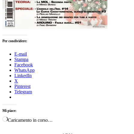
Per condividere:
E-mail
Stampa
Facebook
WhatsApp
LinkedIn
X
Pinterest
Telegram
Mi piace:
Caricamento in corso…