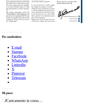
Per condividere:
E-mail
Stampa
Facebook
WhatsApp
LinkedIn
X
Pinterest
Telegram
Mi piace:
Caricamento in corso…