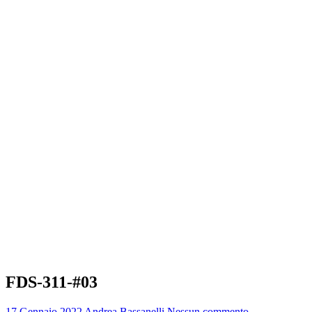
FDS-311-#03
17 Gennaio 2022
Andrea Bassanelli
Nessun commento