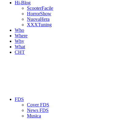
Hi-Blog
ScooterFacile
HorrorShow
NuovaHera
XXXTuning
Who
Where
Why
What
CHT
FDS
Cover FDS
News FDS
Musica