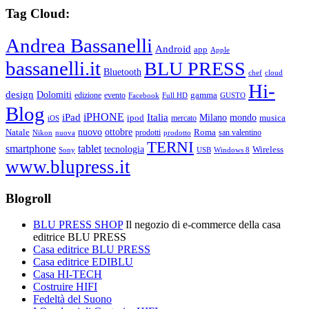
Tag Cloud:
Andrea Bassanelli
Android
app
Apple
bassanelli.it
BLU PRESS
Bluetooth
chef
cloud
Hi-
design
Dolomiti
gamma
edizione
evento
Facebook
Full HD
GUSTO
Blog
iPHONE
Italia
iPad
Milano
mondo
musica
ipod
mercato
iOS
ottobre
Natale
nuovo
Roma
Nikon
nuova
prodotti
prodotto
san valentino
TERNI
smartphone
tablet
tecnologia
Wireless
USB
Windows 8
Sony
www.blupress.it
Blogroll
BLU PRESS SHOP
Il negozio di e-commerce della casa
editrice BLU PRESS
Casa editrice BLU PRESS
Casa editrice EDIBLU
Casa HI-TECH
Costruire HIFI
Fedeltà del Suono