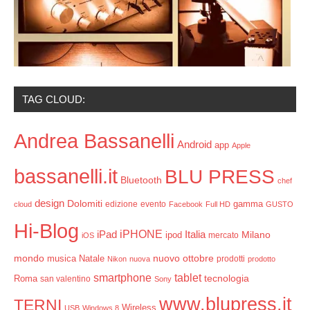
TAG CLOUD:
Andrea Bassanelli
Android
app
Apple
bassanelli.it
BLU PRESS
Bluetooth
chef
design
Dolomiti
gamma
edizione
evento
cloud
Facebook
Full HD
GUSTO
Hi-Blog
iPHONE
Italia
iPad
Milano
ipod
mercato
iOS
mondo
ottobre
musica
Natale
nuovo
prodotti
Nikon
nuova
prodotto
smartphone
tablet
tecnologia
Roma
san valentino
Sony
www.blupress.it
TERNI
Wireless
USB
Windows 8