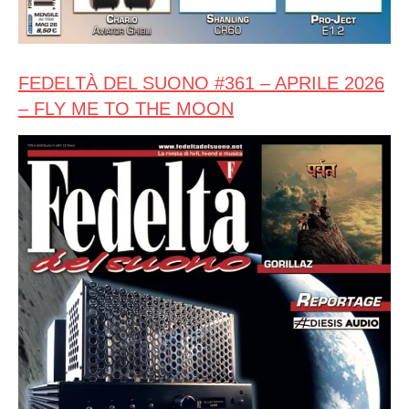
FEDELTÀ DEL SUONO #361 – APRILE 2026
– FLY ME TO THE MOON