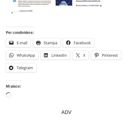
Per condividere:
E-mail
Stampa
Facebook
WhatsApp
LinkedIn
X
Pinterest
Telegram
Mi piace:
Caricamento
in
corso…
ADV