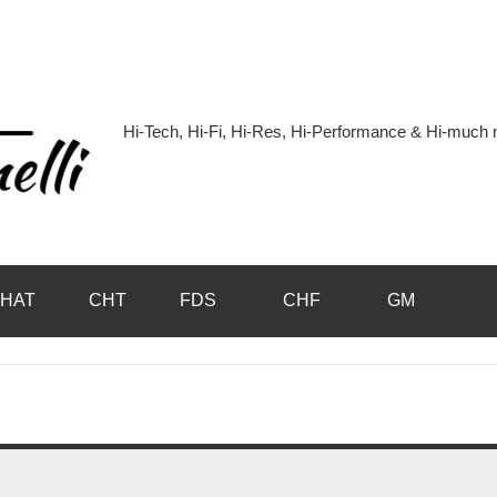
Hi-Tech, Hi-Fi, Hi-Res, Hi-Performance & Hi-muc
Hi-
Blog
by
HAT
CHT
FDS
CHF
GM
Andrea
Bassanelli