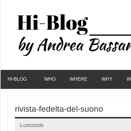
Vai
al
contenuto
HI-BLOG
WHO
WHERE
WHY
W
rivista-fedelta-del-suono
1 commento
14
Redazione