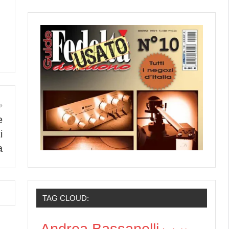
e
i
a
TAG CLOUD:
Andrea Bassanelli