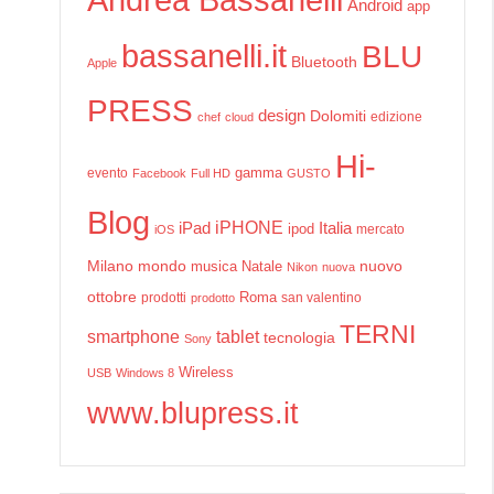
Android
app
bassanelli.it
BLU
Bluetooth
Apple
PRESS
design
Dolomiti
edizione
chef
cloud
Hi-
gamma
evento
Facebook
Full HD
GUSTO
Blog
iPHONE
Italia
iPad
ipod
mercato
iOS
Milano
mondo
musica
Natale
nuovo
Nikon
nuova
ottobre
prodotti
Roma
san valentino
prodotto
TERNI
smartphone
tablet
tecnologia
Sony
Wireless
USB
Windows 8
www.blupress.it