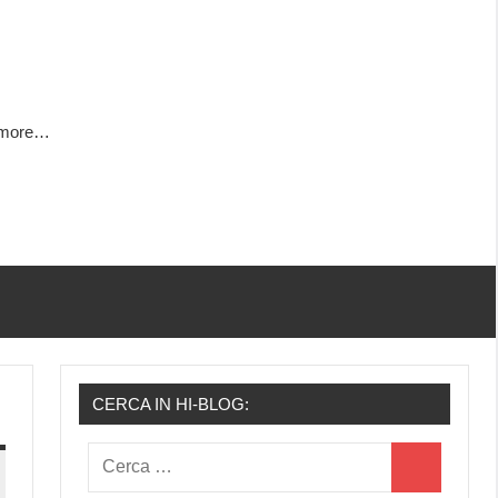
h more…
CERCA IN HI-BLOG:
Ricerca
Cerca
per: