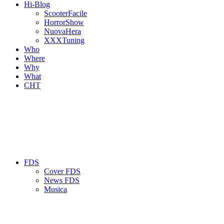
Hi-Blog
ScooterFacile
HorrorShow
NuovaHera
XXXTuning
Who
Where
Why
What
CHT
FDS
Cover FDS
News FDS
Musica