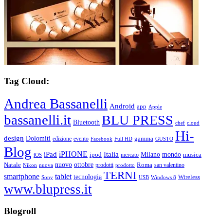
Tag Cloud:
Andrea Bassanelli
Android
app
Apple
bassanelli.it
BLU PRESS
Bluetooth
chef
cloud
Hi-
design
Dolomiti
gamma
edizione
evento
Facebook
Full HD
GUSTO
Blog
iPHONE
Italia
iPad
Milano
mondo
musica
ipod
mercato
iOS
ottobre
Natale
nuovo
Roma
Nikon
nuova
prodotti
prodotto
san valentino
TERNI
smartphone
tablet
tecnologia
Wireless
USB
Windows 8
Sony
www.blupress.it
Blogroll