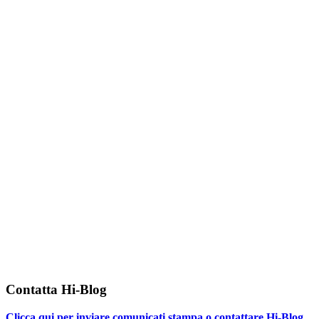
Contatta Hi-Blog
Clicca qui per inviare comunicati stampa o contattare Hi-Blog