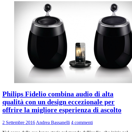
Philips Fidelio combina audio di alta
qualità con un design eccezionale per
offrire la migliore esperienza di ascolto
2 Settembre 2016
Andrea Bassanelli
4 commenti