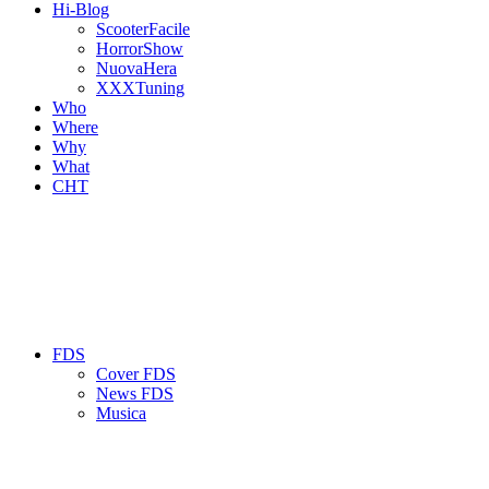
Hi-Blog
ScooterFacile
HorrorShow
NuovaHera
XXXTuning
Who
Where
Why
What
CHT
FDS
Cover FDS
News FDS
Musica