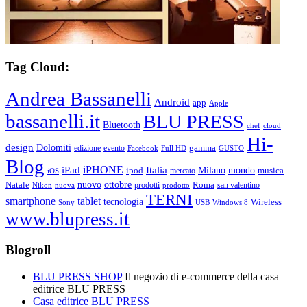
Tag Cloud:
Andrea Bassanelli
Android
app
Apple
bassanelli.it
BLU PRESS
Bluetooth
chef
cloud
Hi-
design
Dolomiti
gamma
edizione
evento
Facebook
Full HD
GUSTO
Blog
iPHONE
Italia
iPad
Milano
mondo
musica
ipod
mercato
iOS
ottobre
Natale
nuovo
Roma
Nikon
nuova
prodotti
prodotto
san valentino
TERNI
smartphone
tablet
tecnologia
Wireless
USB
Windows 8
Sony
www.blupress.it
Blogroll
BLU PRESS SHOP
Il negozio di e-commerce della casa
editrice BLU PRESS
Casa editrice BLU PRESS