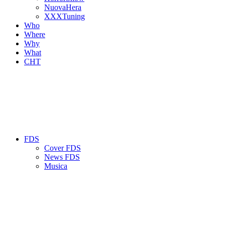
NuovaHera
XXXTuning
Who
Where
Why
What
CHT
FDS
Cover FDS
News FDS
Musica