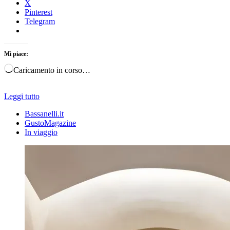
X
Pinterest
Telegram
Mi piace:
Caricamento in corso…
Leggi tutto
Bassanelli.it
GustoMagazine
In viaggio