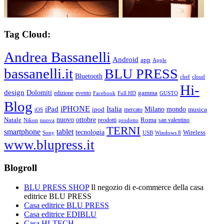
Tag Cloud:
Andrea Bassanelli
Android
app
Apple
bassanelli.it
BLU PRESS
Bluetooth
chef
cloud
Hi-
design
Dolomiti
gamma
edizione
evento
Facebook
Full HD
GUSTO
Blog
iPHONE
Italia
iPad
Milano
mondo
musica
ipod
mercato
iOS
ottobre
Natale
nuovo
Roma
Nikon
nuova
prodotti
prodotto
san valentino
TERNI
smartphone
tablet
tecnologia
Wireless
USB
Windows 8
Sony
www.blupress.it
Blogroll
BLU PRESS SHOP
Il negozio di e-commerce della casa
editrice BLU PRESS
Casa editrice BLU PRESS
Casa editrice EDIBLU
Casa HI-TECH