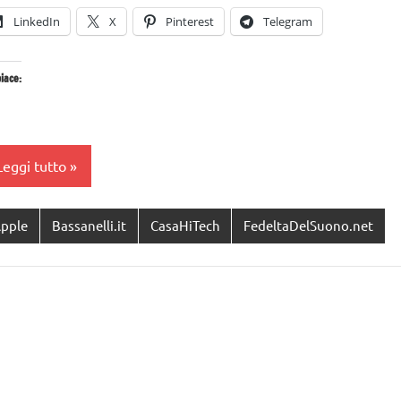
LinkedIn
X
Pinterest
Telegram
iace:
Leggi tutto
pple
Bassanelli.it
CasaHiTech
FedeltaDelSuono.net