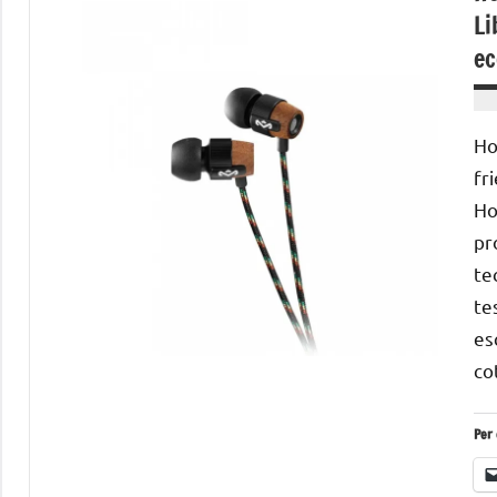
Li
ec
Ho
fr
Ho
pr
te
te
es
co
Per 