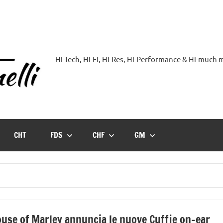
Hi-Tech, Hi-Fi, Hi-Res, Hi-Performance & Hi-much
Hi-
Blog
by
CHT
FDS
CHF
GM
Andrea
Bassanelli
use of Marley annuncia le nuove Cuffie on-ear