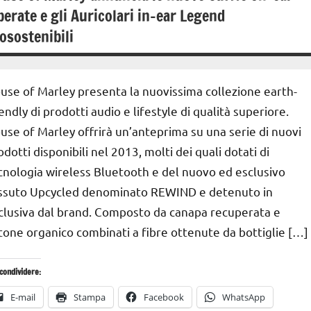
berate e gli Auricolari in-ear Legend
osostenibili
14
Andrea
Novembre
Bassanelli
use of Marley presenta la nuovissima collezione earth-
2016
iendly di prodotti audio e lifestyle di qualità superiore.
use of Marley offrirà un’anteprima su una serie di nuovi
odotti disponibili nel 2013, molti dei quali dotati di
cnologia wireless Bluetooth e del nuovo ed esclusivo
ssuto Upcycled denominato REWIND e detenuto in
clusiva dal brand. Composto da canapa recuperata e
tone organico combinati a fibre ottenute da bottiglie […]
condividere:
E-mail
Stampa
Facebook
WhatsApp