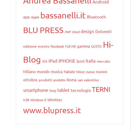
Andrea Bassanelli
Android
bassanelli.it
Bluetooth
app
Apple
BLU PRESS
design
Dolomiti
chef
cloud
Hi-
gamma
edizione
evento
Facebook
Full HD
GUSTO
Blog
iPHONE
iPad
Italia
ipod
iOS
mercato
Milano
mondo
nuovo
musica
Natale
Nikon
nuova
ottobre
Roma
prodotti
prodotto
san valentino
TERNI
smartphone
tablet
tecnologia
Sony
Wireless
USB
Windows 8
www.blupress.it