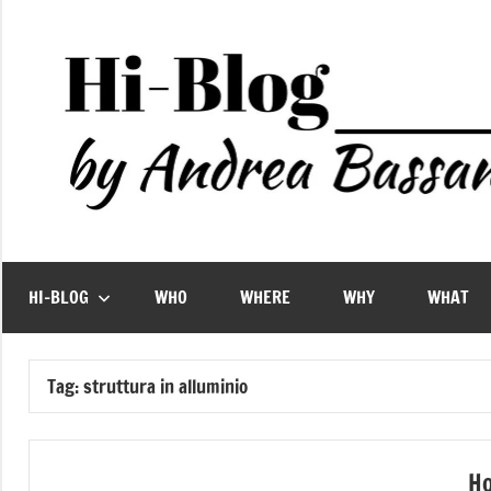
Vai
al
contenuto
HI-BLOG
WHO
WHERE
WHY
WHAT
Tag:
struttura in alluminio
Ho