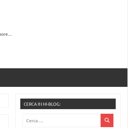
 more…
CERCA IN HI-BLOG:
Ricerca
Cerca
per: