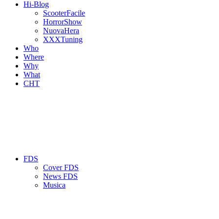
Hi-Blog
ScooterFacile
HorrorShow
NuovaHera
XXXTuning
Who
Where
Why
What
CHT
FDS
Cover FDS
News FDS
Musica