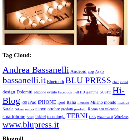
Tag Cloud:
Andrea Bassanelli
Android
app
Apple
bassanelli.it
BLU PRESS
Bluetooth
chef
cloud
Hi-
design
Dolomiti
gamma
edizione
evento
Facebook
Full HD
GUSTO
Blog
iPHONE
Italia
iPad
Milano
mondo
musica
ipod
mercato
iOS
ottobre
Natale
nuovo
Roma
Nikon
nuova
prodotti
prodotto
san valentino
TERNI
smartphone
tablet
tecnologia
Wireless
USB
Windows 8
Sony
www.blupress.it
Blogroll