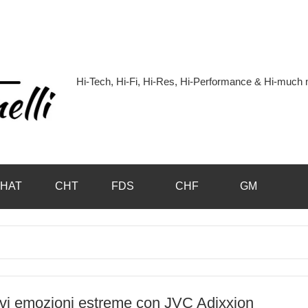
Hi-Tech, Hi-Fi, Hi-Res, Hi-Performance & Hi-muc
Hi-
Blog
by
HAT
CHT
FDS
CHF
GM
Andrea
Bassanelli
vi emozioni estreme con JVC Adixxion