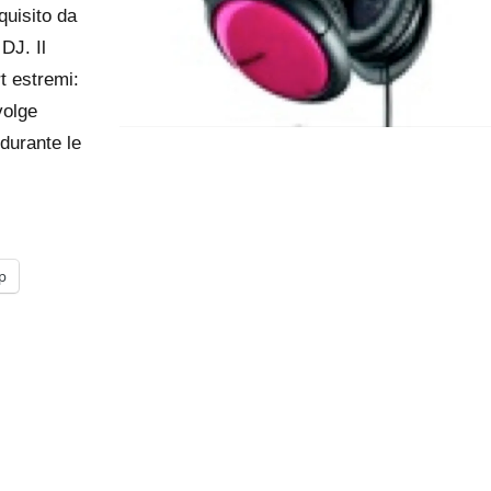
quisito da
DJ. Il
t estremi:
volge
 durante le
p