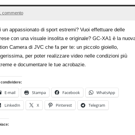
1 commento
20
Andrea
Giugno
Bassanelli
i un appassionato di sport estremi? Vuoi effettuare delle
2016
prese con una visuale insolita e originale? GC-XA1 è la nuov
tion Camera di JVC che fa per te: un piccolo gioiello,
ggerissima, per poter realizzare video nelle condizioni più
treme e documentare le tue acrobazie.
 condividere:
E-mail
Stampa
Facebook
WhatsApp
LinkedIn
X
Pinterest
Telegram
piace:
Caricamento