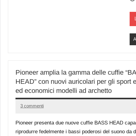
A
Pioneer amplia la gamma delle cuffie “
HEAD” con nuovi auricolari per gli sport 
ed economici modelli ad archetto
3 commenti
13
Andrea
Novembre
Bassanelli
Pioneer presenta due nuove cuffie BASS HEAD capac
2015
riprodurre fedelmente i bassi poderosi del suono da 