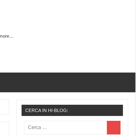
h more…
CERCA IN HI-BLOG:
Ricerca
Cerca
per: