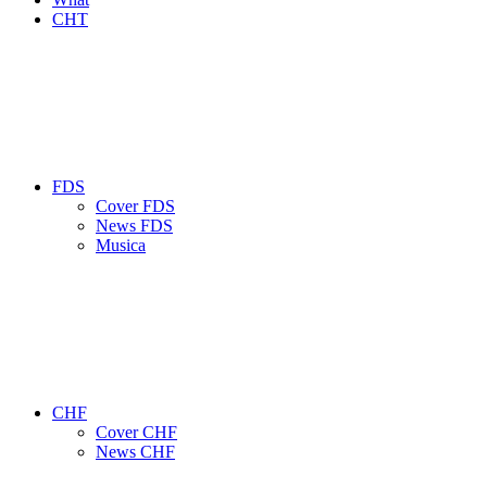
CHT
FDS
Cover FDS
News FDS
Musica
CHF
Cover CHF
News CHF