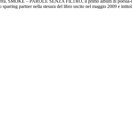
erra, SMOKE – PAROLE SENZA FILTRO, il primo album di poesia
suo sparring partner nella stesura del libro uscito nel maggio 2009 e 