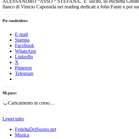
ALESSANDRO “ASSO “ STEFANA. E’ uscito, su etichetta Gibilt
fianco di Vinicio Capossela nei reading dedicati a John Fante e poi 
Per condividere:
E-mail
Stampa
Facebook
WhatsApp
LinkedIn
X
Pinterest
Telegram
Mi piace:
Caricamento in corso…
Leggi tutto
FedeltaDelSuono.net
Musica