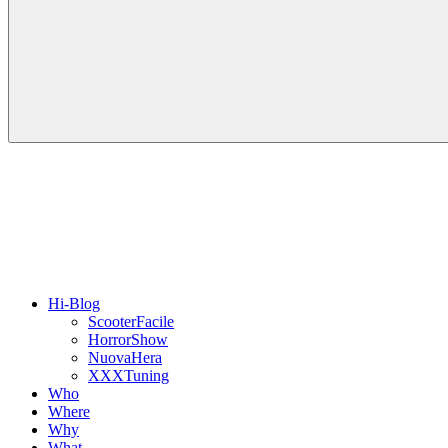
Hi-Blog
ScooterFacile
HorrorShow
NuovaHera
XXXTuning
Who
Where
Why
What