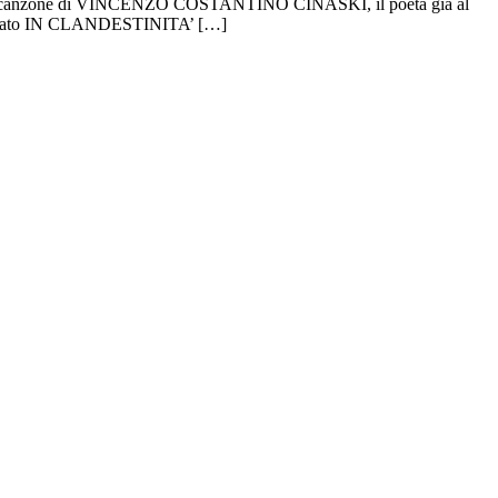
-canzone di VINCENZO COSTANTINO CINASKI, il poeta già al
intitolato IN CLANDESTINITA’ […]