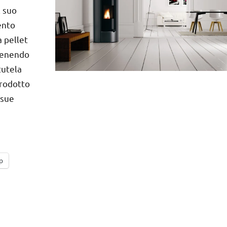
l suo
ento
a pellet
 tenendo
tutela
prodotto
 sue
p