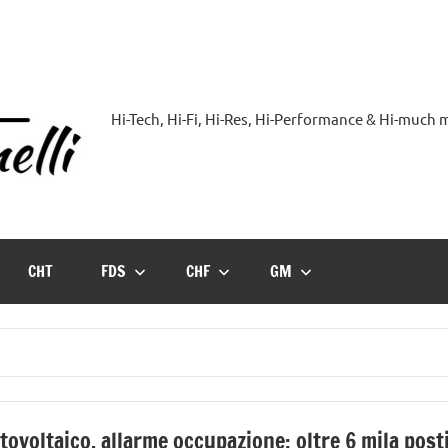
Hi-Tech, Hi-Fi, Hi-Res, Hi-Performance & Hi-much
Hi-
Blog
by
CHT
FDS
CHF
GM
Andrea
Bassanelli
tovoltaico, allarme occupazione: oltre 6 mila post