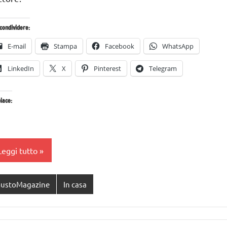
condividere:
E-mail
Stampa
Facebook
WhatsApp
LinkedIn
X
Pinterest
Telegram
iace:
Leggi tutto
ustoMagazine
In casa