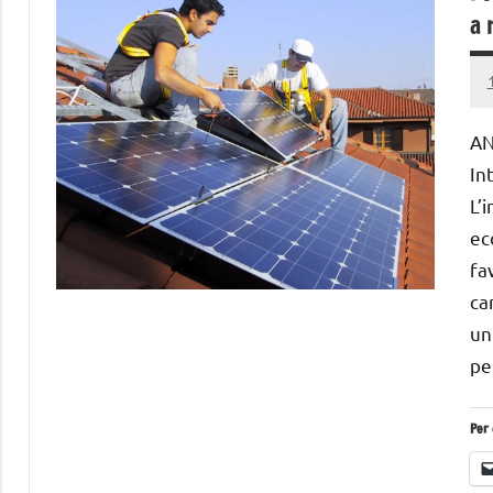
a 
AN
In
L’i
ec
fa
ca
un
pe
Per 