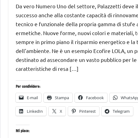
Ottobre
Bassanelli
Da vero Numero Uno del settore, Palazzetti deve i
2016
successo anche alla costante capacità di rinnovam
tecnico e funzionale della propria gamma di stufe 
ermetiche. Nuove forme, nuovi colori e materiali,
sempre in primo piano il risparmio energetico e la 
dell’ambiente. Ne è un esempio Ecofire LOLA, un 
destinato ad assecondare un vasto pubblico per le
caratteristiche di resa […]
Per condividere:
E-mail
Stampa
Facebook
WhatsAp
LinkedIn
X
Pinterest
Telegram
Mi piace: