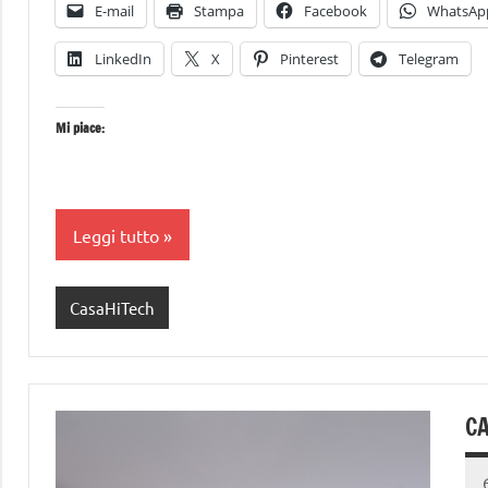
E-mail
Stampa
Facebook
WhatsAp
LinkedIn
X
Pinterest
Telegram
Mi piace:
Leggi tutto
CasaHiTech
CA