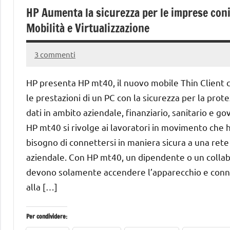
HP Aumenta la sicurezza per le imprese co
Mobilità e Virtualizzazione
3 commenti
14
Andrea
Maggio
Bassanelli
HP presenta HP mt40, il nuovo mobile Thin Client 
2016
le prestazioni di un PC con la sicurezza per la prot
dati in ambito aziendale, finanziario, sanitario e go
HP mt40 si rivolge ai lavoratori in movimento che
bisogno di connettersi in maniera sicura a una rete
aziendale. Con HP mt40, un dipendente o un colla
devono solamente accendere l’apparecchio e conn
alla […]
Per condividere: