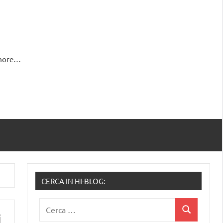
 more…
CERCA IN HI-BLOG:
Ricerca
Cerca
i
per: