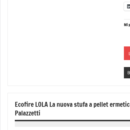
Mi p
B
Ecofire LOLA La nuova stufa a pellet ermetic
Palazzetti
29
Andrea