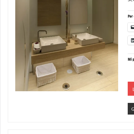
Per 
Mi p
G