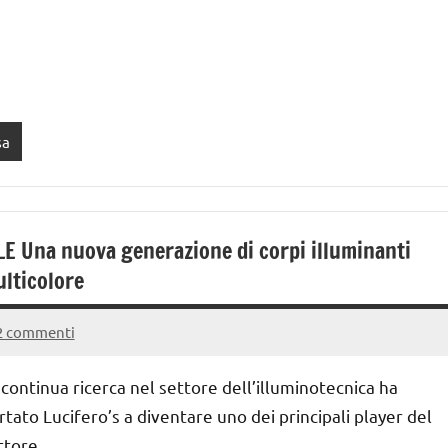
sa
LE Una nuova generazione di corpi illuminanti
lticolore
2 commenti
18
Andrea
Luglio
Bassanelli
 continua ricerca nel settore dell’illuminotecnica ha
2016
rtato Lucifero’s a diventare uno dei principali player del
ttore.