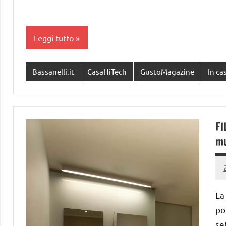
Leggi tutto
Bassanelli.it
CasaHiTech
GustoMagazine
In ca
FI
mu
La
po
se