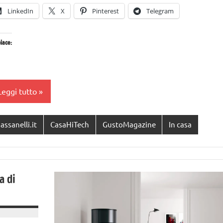
LinkedIn
X
Pinterest
Telegram
iace:
Leggi tutto
assanelli.it
CasaHiTech
GustoMagazine
In casa
a di