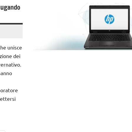
niugando
che unisce
ezione dei
vernativo.
 hanno
boratore
ettersi