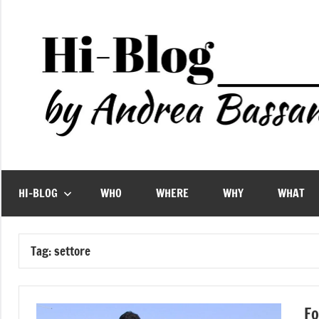
Vai
al
contenuto
HI-BLOG
WHO
WHERE
WHY
WHAT
Tag:
settore
Fo