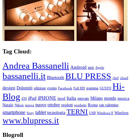
Tag Cloud:
Andrea Bassanelli
Android
app
Apple
bassanelli.it
BLU PRESS
Bluetooth
chef
cloud
Hi-
design
Dolomiti
gamma
edizione
evento
Facebook
Full HD
GUSTO
Blog
iPHONE
Italia
iPad
Milano
mondo
musica
ipod
mercato
iOS
ottobre
Natale
nuovo
Roma
Nikon
nuova
prodotti
prodotto
san valentino
TERNI
smartphone
tablet
tecnologia
Wireless
USB
Windows 8
Sony
www.blupress.it
Blogroll