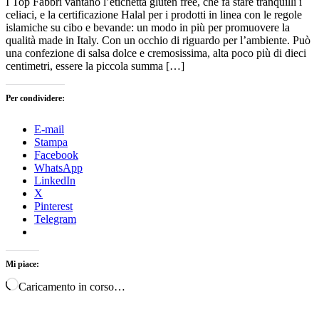
I Top Fabbri vantano l’etichetta gluten free, che fa stare tranquilli i
celiaci, e la certificazione Halal per i prodotti in linea con le regole
islamiche su cibo e bevande: un modo in più per promuovere la
qualità made in Italy. Con un occhio di riguardo per l’ambiente. Può
una confezione di salsa dolce e cremosissima, alta poco più di dieci
centimetri, essere la piccola summa […]
Per condividere:
E-mail
Stampa
Facebook
WhatsApp
LinkedIn
X
Pinterest
Telegram
Mi piace:
Caricamento in corso…