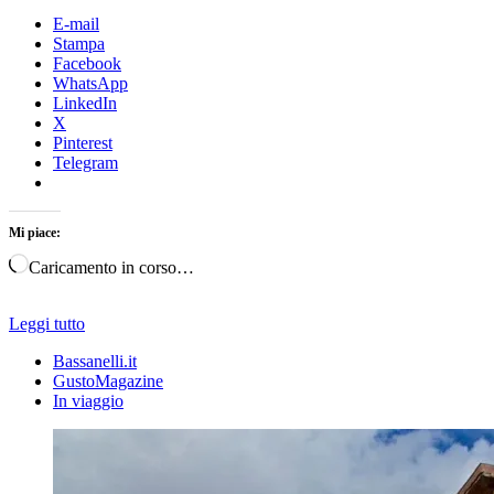
E-mail
Stampa
Facebook
WhatsApp
LinkedIn
X
Pinterest
Telegram
Mi piace:
Caricamento in corso…
Leggi tutto
Bassanelli.it
GustoMagazine
In viaggio