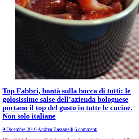
Top Fabbri, bontà sulla bocca di tutti: le
golosissime salse dell’azienda bolognese
portano il top del gusto in tutte le cucine.
Non solo italiane
9 Dicembre 2016
Andrea Bassanelli
6 commenti