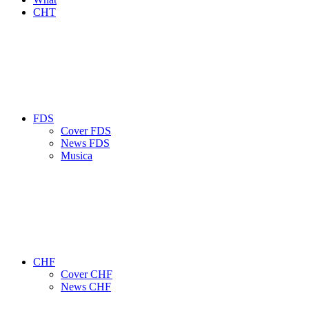
CHT
FDS
Cover FDS
News FDS
Musica
CHF
Cover CHF
News CHF