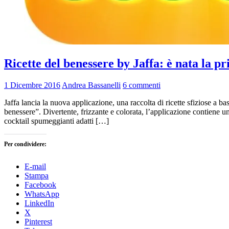
Ricette del benessere by Jaffa: è nata la pr
1 Dicembre 2016
Andrea Bassanelli
6 commenti
Jaffa lancia la nuova applicazione, una raccolta di ricette sfiziose a
benessere”. Divertente, frizzante e colorata, l’applicazione contiene un
cocktail spumeggianti adatti […]
Per condividere:
E-mail
Stampa
Facebook
WhatsApp
LinkedIn
X
Pinterest