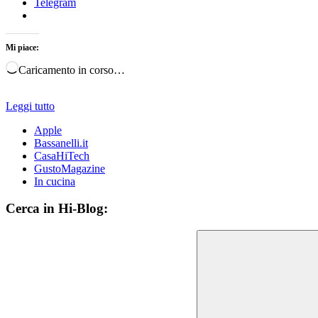
Telegram
Mi piace:
Caricamento in corso…
Leggi tutto
Apple
Bassanelli.it
CasaHiTech
GustoMagazine
In cucina
Cerca in Hi-Blog: