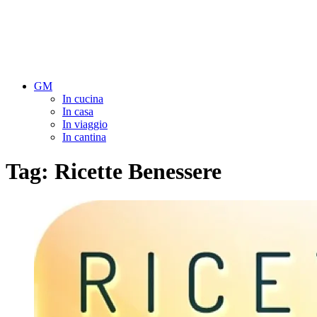
GM
In cucina
In casa
In viaggio
In cantina
Tag:
Ricette Benessere