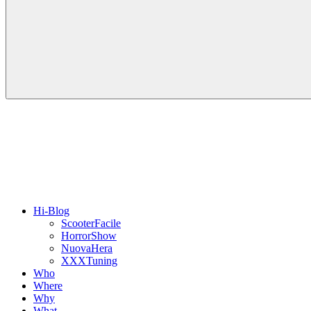
Hi-Blog
ScooterFacile
HorrorShow
NuovaHera
XXXTuning
Who
Where
Why
What