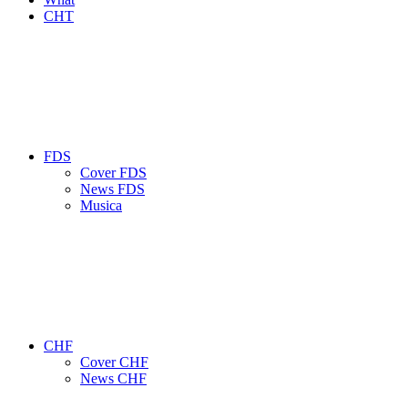
CHT
FDS
Cover FDS
News FDS
Musica
CHF
Cover CHF
News CHF