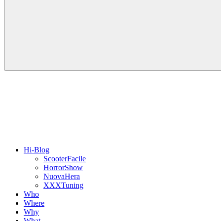
Hi-Blog
ScooterFacile
HorrorShow
NuovaHera
XXXTuning
Who
Where
Why
What