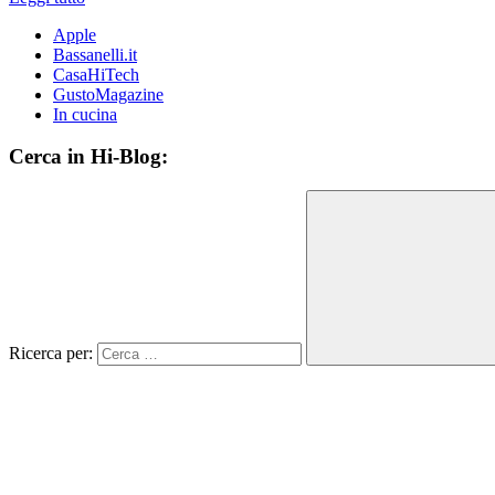
Apple
Bassanelli.it
CasaHiTech
GustoMagazine
In cucina
Cerca in Hi-Blog:
Ricerca per: