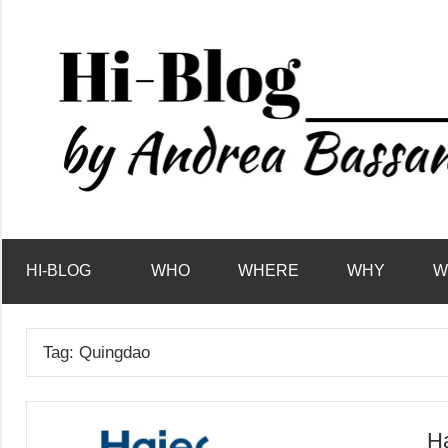
Vai
al
contenuto
HI-BLOG
WHO
WHERE
WHY
W
Tag:
Quingdao
Ha