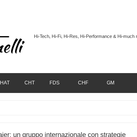
Hi-Tech, Hi-Fi, Hi-Res, Hi-Performance & Hi-muc
Hi-
Blog
by
HAT
CHT
FDS
CHF
GM
Andrea
Bassanelli
ier: un gruppo internazionale con strategie