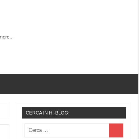
h more…
CERCA IN HI-BLOG:
Ricerca
Cerca
per: