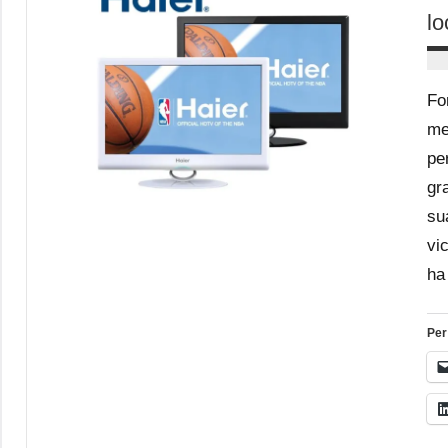
lo
Fo
me
pe
gr
su
vic
ha 
Per