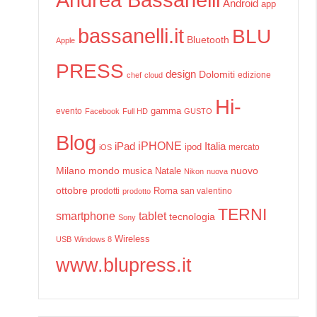
Android
app
bassanelli.it
BLU
Bluetooth
Apple
PRESS
design
Dolomiti
edizione
chef
cloud
Hi-
gamma
evento
Facebook
Full HD
GUSTO
Blog
iPHONE
Italia
iPad
ipod
mercato
iOS
Milano
mondo
musica
Natale
nuovo
Nikon
nuova
ottobre
prodotti
Roma
san valentino
prodotto
TERNI
smartphone
tablet
tecnologia
Sony
Wireless
USB
Windows 8
www.blupress.it