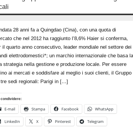
cali
16
Andrea
Settembre
Bassanelli
ndata 28 anni fa a Quingdao (Cina), con una quota di
2016
rcato che nel 2012 ha raggiunto l’8,6% Haier si conferma,
r il quarto anno consecutivo, leader mondiale nel settore dei
andi elettrodomestici*; un marchio internazionale che basa l
a strategia nella gestione e produzione locale. Per essere
ino ai mercati e soddisfare al meglio i suoi clienti, il Gruppo
tre sedi regionali: Parigi in […]
 condividere:
E-mail
Stampa
Facebook
WhatsApp
LinkedIn
X
Pinterest
Telegram