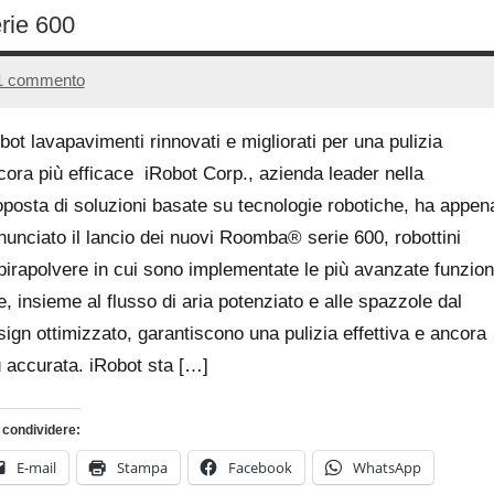
rie 600
1 commento
26
Andrea
Ottobre
Bassanelli
bot lavapavimenti rinnovati e migliorati per una pulizia
2016
cora più efficace iRobot Corp., azienda leader nella
oposta di soluzioni basate su tecnologie robotiche, ha appen
nunciato il lancio dei nuovi Roomba® serie 600, robottini
pirapolvere in cui sono implementate le più avanzate funzion
e, insieme al flusso di aria potenziato e alle spazzole dal
sign ottimizzato, garantiscono una pulizia effettiva e ancora
ù accurata. iRobot sta […]
 condividere:
E-mail
Stampa
Facebook
WhatsApp