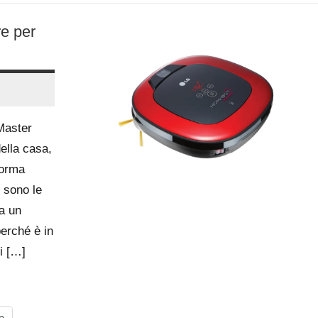
re per
 Master
della casa,
forma
n sono le
a un
perché è in
i […]
p