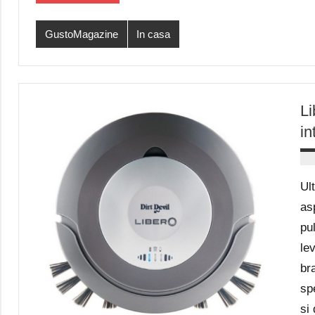
GustoMagazine
In casa
Li
in
Ul
as
pu
le
bra
sp
si