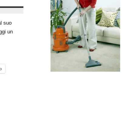
al suo
ggi un
p