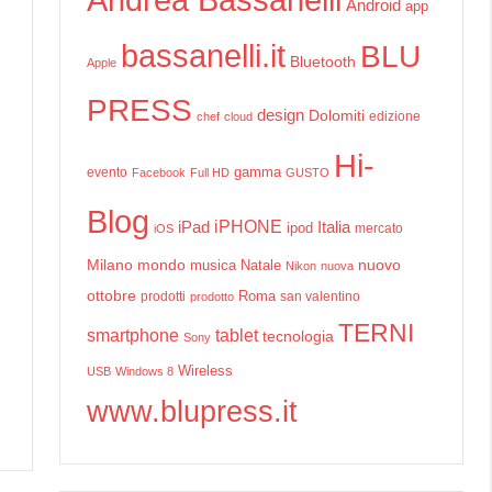
Android
app
bassanelli.it
BLU
Bluetooth
Apple
PRESS
design
Dolomiti
edizione
chef
cloud
Hi-
gamma
evento
Facebook
Full HD
GUSTO
Blog
iPHONE
Italia
iPad
ipod
mercato
iOS
Milano
mondo
musica
Natale
nuovo
Nikon
nuova
ottobre
prodotti
Roma
san valentino
prodotto
TERNI
smartphone
tablet
tecnologia
Sony
Wireless
USB
Windows 8
www.blupress.it