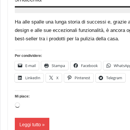
24
Andrea
Ottobre
Bassanelli
Ha alle spalle una lunga storia di successi e, grazie 
2016
design e alle sue eccezionali funzionalità, è ancora o
best-seller tra i prodotti per la pulizia della casa.
Per condividere:
E-mail
Stampa
Facebook
WhatsAp
LinkedIn
X
Pinterest
Telegram
Mi piace:
Caricamento
in
corso…
Leggi tutto