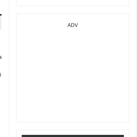
ADV
a
i