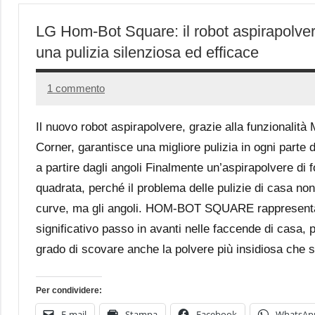
LG Hom-Bot Square: il robot aspirapolve
una pulizia silenziosa ed efficace
1 commento
6
Andrea
Giugno
Bassanelli
Il nuovo robot aspirapolvere, grazie alla funzionalità
2014
Corner, garantisce una migliore pulizia in ogni parte 
a partire dagli angoli Finalmente un’aspirapolvere di 
quadrata, perché il problema delle pulizie di casa no
curve, ma gli angoli. HOM-BOT SQUARE rappresent
significativo passo in avanti nelle faccende di casa, 
grado di scovare anche la polvere più insidiosa che s
Per condividere:
E-mail
Stampa
Facebook
WhatsAp