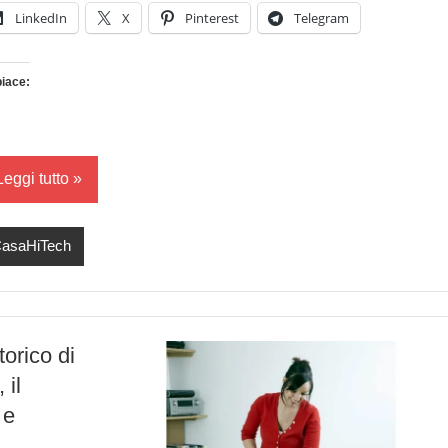
LinkedIn
X
Pinterest
Telegram
piace:
Caricamento
in
corso…
Leggi tutto
asaHiTech
torico di
 il
 e