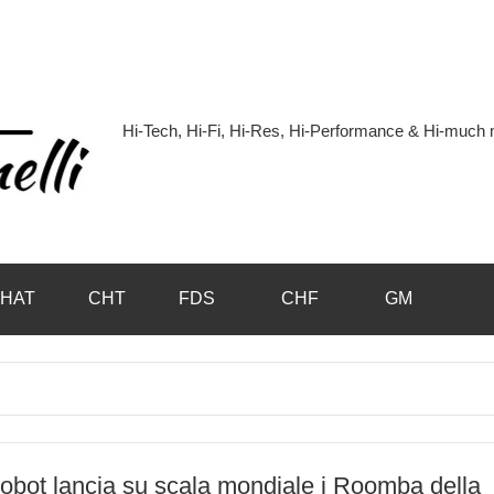
Hi-Tech, Hi-Fi, Hi-Res, Hi-Performance & Hi-muc
Hi-
Blog
by
HAT
CHT
FDS
CHF
GM
Andrea
Bassanelli
obot lancia su scala mondiale i Roomba della