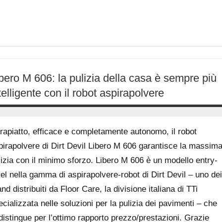
bero M 606: la pulizia della casa è sempre più
telligente con il robot aspirapolvere
27
Andrea
Dicembre
Bassanelli
trapiatto, efficace e completamente autonomo, il robot
2015
pirapolvere di Dirt Devil Libero M 606 garantisce la massim
lizia con il minimo sforzo. Libero M 606 è un modello entry-
vel nella gamma di aspirapolvere-robot di Dirt Devil – uno dei
nd distribuiti da Floor Care, la divisione italiana di TTi
ecializzata nelle soluzioni per la pulizia dei pavimenti – che
 distingue per l’ottimo rapporto prezzo/prestazioni. Grazie