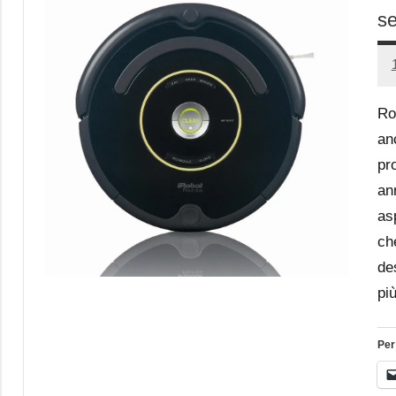
se
Ro
an
pr
an
as
ch
de
pi
Per