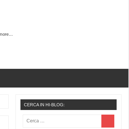
h more…
CERCA IN HI-BLOG:
Ricerca
Cerca
per: