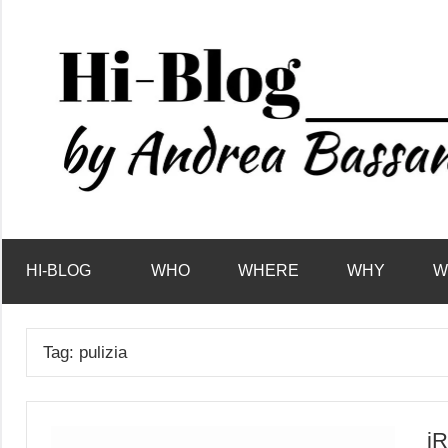
Vai
al
contenuto
HI-BLOG
WHO
WHERE
WHY
W
Tag:
pulizia
iR