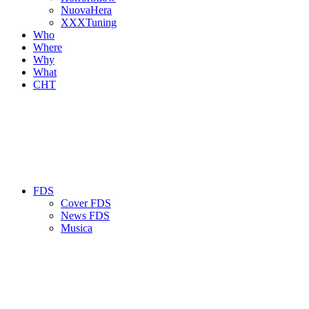
NuovaHera
XXXTuning
Who
Where
Why
What
CHT
FDS
Cover FDS
News FDS
Musica