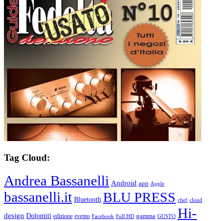
Tag Cloud:
Andrea Bassanelli
Android
app
Apple
bassanelli.it
BLU PRESS
Bluetooth
chef
cloud
Hi-
design
Dolomiti
gamma
edizione
evento
Facebook
Full HD
GUSTO