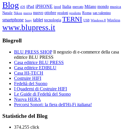
Blog
iPHONE
Italia
iPad
Milano
mondo
musica
ipod
mercato
iOS
ottobre
Natale
nuovo
Roma
Nikon
nuova
prodotti
prodotto
san valentino
TERNI
smartphone
tablet
tecnologia
Wireless
USB
Windows 8
Sony
www.blupress.it
Blogroll
BLU PRESS SHOP
Il negozio di e-commerce della casa
editrice BLU PRESS
Casa editrice BLU PRESS
Casa editrice EDIBLU
Casa HI-TECH
Costruire HIFI
Fedeltà del Suono
I Quaderni di Costruire HIFI
Le Guide di Fedeltà del Suono
Nuova HERA
Percorsi Sonori: la fiera dell'Hi-Fi italiana!
Statistiche del Blog
374.255 click