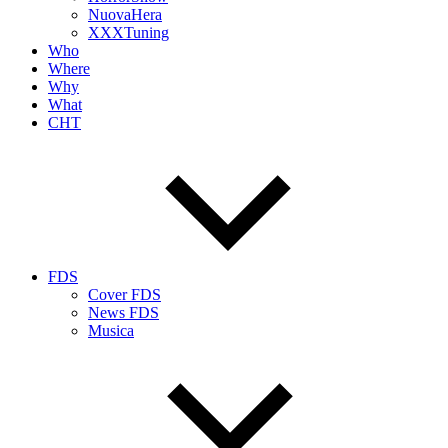
NuovaHera
XXXTuning
Who
Where
Why
What
CHT
FDS
Cover FDS
News FDS
Musica