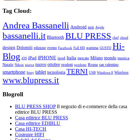
Tag Cloud:
Andrea Bassanelli
Android
app
Apple
bassanelli.it
BLU PRESS
Bluetooth
chef
cloud
Hi-
design
Dolomiti
gamma
edizione
evento
Facebook
Full HD
GUSTO
Blog
iPHONE
Italia
iPad
Milano
mondo
musica
ipod
mercato
iOS
ottobre
Natale
nuovo
Roma
Nikon
nuova
prodotti
prodotto
san valentino
TERNI
smartphone
tablet
tecnologia
Wireless
USB
Windows 8
Sony
www.blupress.it
Blogroll
BLU PRESS SHOP
Il negozio di e-commerce della casa
editrice BLU PRESS
Casa editrice BLU PRESS
Casa editrice EDIBLU
Casa HI-TECH
Costruire HIFI